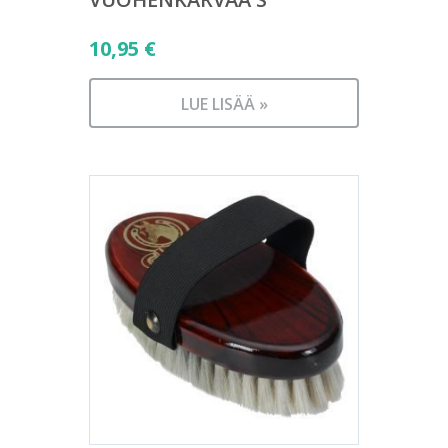
10,95
€
LUE LISÄÄ »