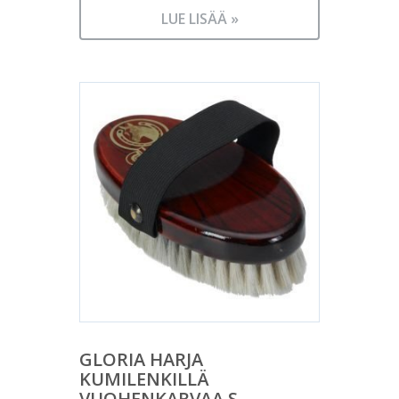
LUE LISÄÄ »
GLORIA HARJA
KUMILENKILLÄ
VUOHENKARVAA S