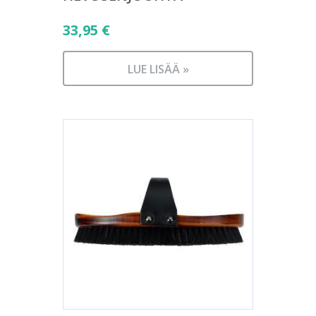
33,95
€
LUE LISÄÄ »