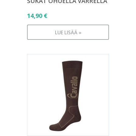
SUKAT OHUELLA VARRELLA
14,90
€
LUE LISÄÄ »