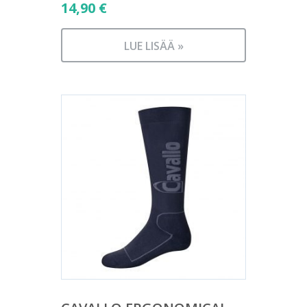
14,90
€
LUE LISÄÄ »