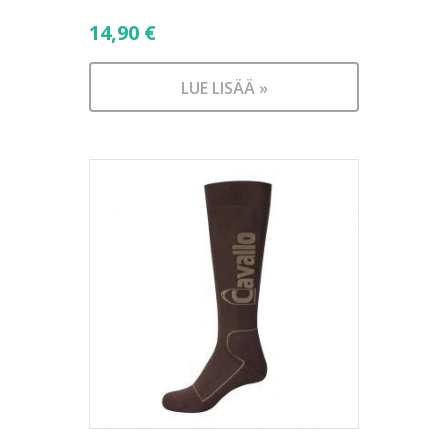
14,90
€
LUE LISÄÄ »