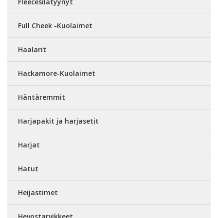
Fleecesilatyynyt
Full Cheek -Kuolaimet
Haalarit
Hackamore-Kuolaimet
Häntäremmit
Harjapakit ja harjasetit
Harjat
Hatut
Heijastimet
Hevostarvikkeet