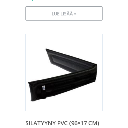
LUE LISÄÄ »
SILATYYNY PVC (96×17 CM)