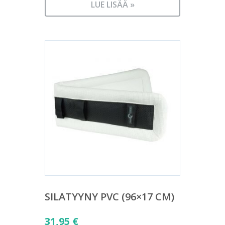
LUE LISÄÄ »
SILATYYNY PVC (96×17 CM)
31,95
€