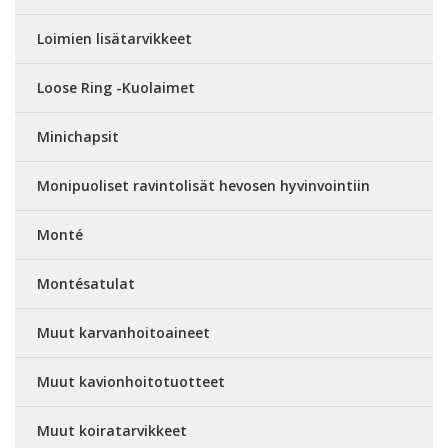
Loimien lisätarvikkeet
Loose Ring -Kuolaimet
Minichapsit
Monipuoliset ravintolisät hevosen hyvinvointiin
Monté
Montésatulat
Muut karvanhoitoaineet
Muut kavionhoitotuotteet
Muut koiratarvikkeet