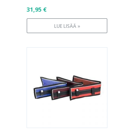
31,95
€
LUE LISÄÄ »