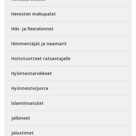
Hevosten makupalat
Hiki- ja fleeceloimet
Himmentäjät ja naamarit
Hoitotuotteet ratsastajalle
Hyönteistarvikkeet
Hyönteistorjunta
Islanninsatulat
Jalkineet
Jalustimet