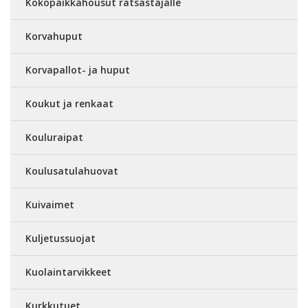
Kokopaikkahousut ratsastajalle
Korvahuput
Korvapallot- ja huput
Koukut ja renkaat
Kouluraipat
Koulusatulahuovat
Kuivaimet
Kuljetussuojat
Kuolaintarvikkeet
Kurkkutuet