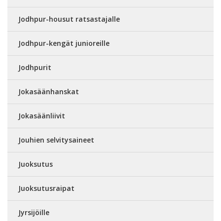
Jodhpur-housut ratsastajalle
Jodhpur-kengät junioreille
Jodhpurit
Jokasäänhanskat
Jokasäänliivit
Jouhien selvitysaineet
Juoksutus
Juoksutusraipat
Jyrsijöille