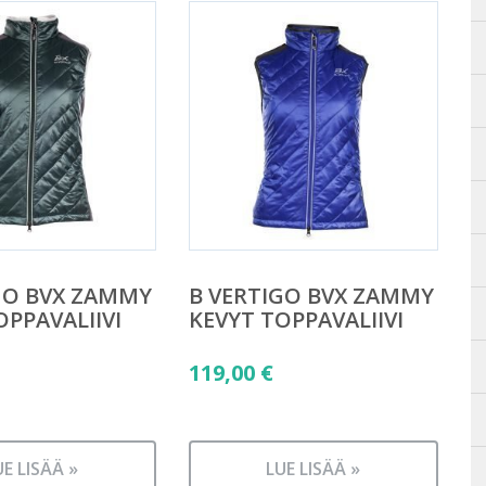
GO BVX ZAMMY
B VERTIGO BVX ZAMMY
OPPAVALIIVI
KEVYT TOPPAVALIIVI
119,00
€
UE LISÄÄ »
LUE LISÄÄ »