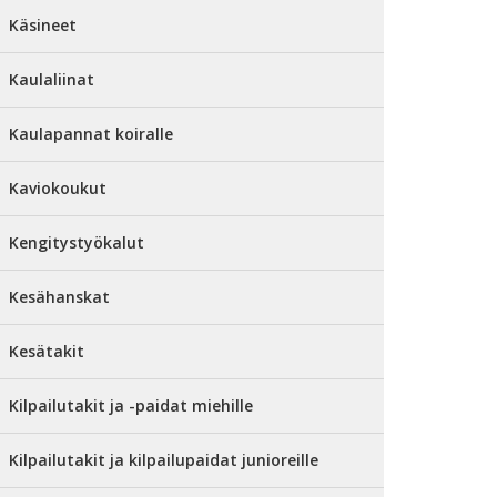
Käsineet
Kaulaliinat
Kaulapannat koiralle
Kaviokoukut
Kengitystyökalut
Kesähanskat
Kesätakit
Kilpailutakit ja -paidat miehille
Kilpailutakit ja kilpailupaidat junioreille