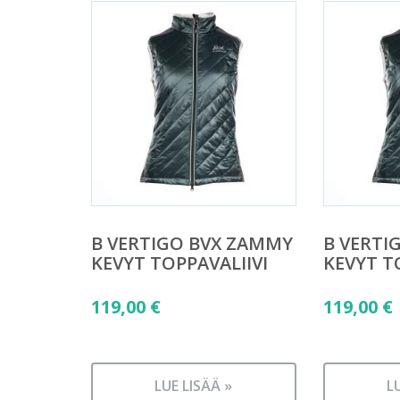
B VERTIGO BVX ZAMMY
B VERTI
KEVYT TOPPAVALIIVI
KEVYT T
119,00
€
119,00
€
LUE LISÄÄ »
L