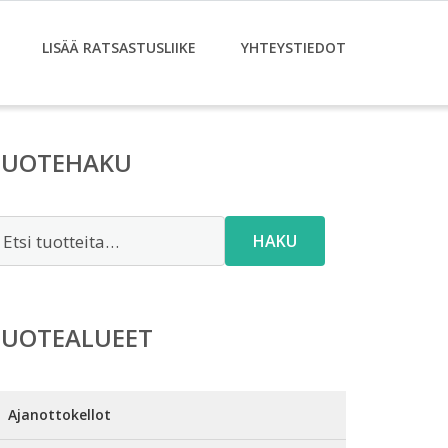
LISÄÄ RATSASTUSLIIKE
YHTEYSTIEDOT
TUOTEHAKU
tsi:
HAKU
TUOTEALUEET
Ajanottokellot