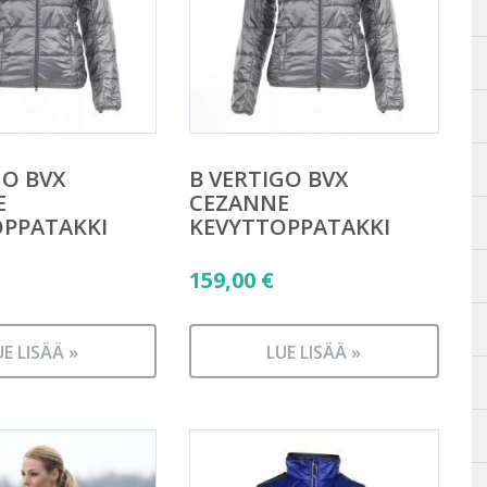
GO BVX
B VERTIGO BVX
E
CEZANNE
OPPATAKKI
KEVYTTOPPATAKKI
159,00
€
UE LISÄÄ »
LUE LISÄÄ »