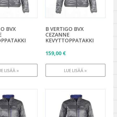
GO BVX
B VERTIGO BVX
E
CEZANNE
OPPATAKKI
KEVYTTOPPATAKKI
159,00
€
UE LISÄÄ »
LUE LISÄÄ »