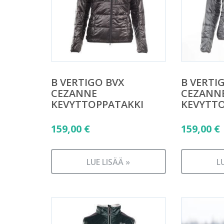
B VERTIGO BVX
B VERTI
CEZANNE
CEZANN
KEVYTTOPPATAKKI
KEVYTT
159,00
€
159,00
€
LUE LISÄÄ »
L