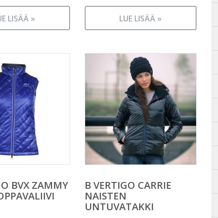
UE LISÄÄ »
LUE LISÄÄ »
GO BVX ZAMMY
B VERTIGO CARRIE
OPPAVALIIVI
NAISTEN
UNTUVATAKKI