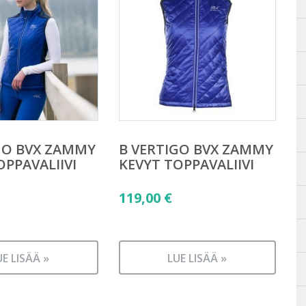
GO BVX ZAMMY
B VERTIGO BVX ZAMMY
OPPAVALIIVI
KEVYT TOPPAVALIIVI
119,00
€
UE LISÄÄ »
LUE LISÄÄ »