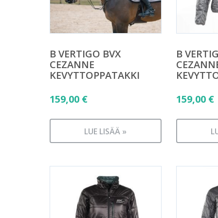
B VERTIGO BVX
B VERTI
CEZANNE
CEZANN
KEVYTTOPPATAKKI
KEVYTT
159,00
€
159,00
€
LUE LISÄÄ »
L