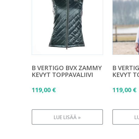
B VERTIGO BVX ZAMMY
B VERTI
KEVYT TOPPAVALIIVI
KEVYT T
119,00
€
119,00
€
LUE LISÄÄ »
L