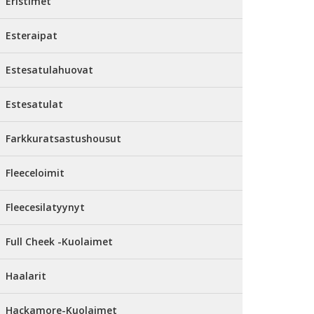
Eristimet
Esteraipat
Estesatulahuovat
Estesatulat
Farkkuratsastushousut
Fleeceloimit
Fleecesilatyynyt
Full Cheek -Kuolaimet
Haalarit
Hackamore-Kuolaimet