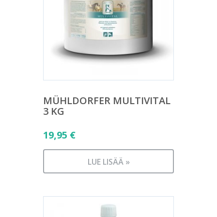
MÜHLDORFER MULTIVITAL
3 KG
19,95
€
LUE LISÄÄ »