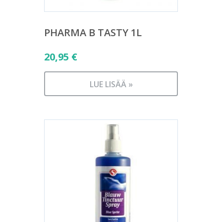
PHARMA B TASTY 1L
20,95
€
LUE LISÄÄ »