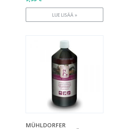
LUE LISÄÄ »
MÜHLDORFER