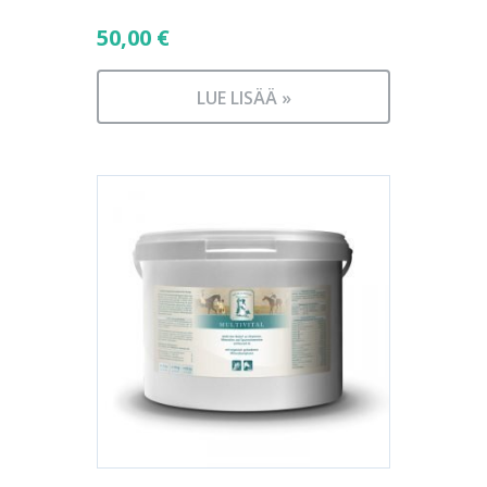
50,00
€
LUE LISÄÄ »