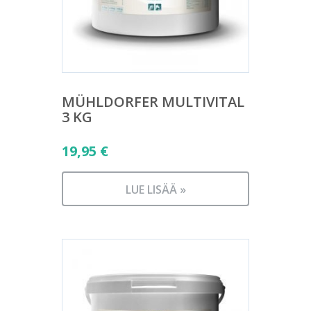
MÜHLDORFER MULTIVITAL
3 KG
19,95
€
LUE LISÄÄ »