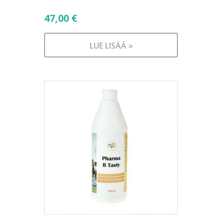
47,00
€
LUE LISÄÄ »