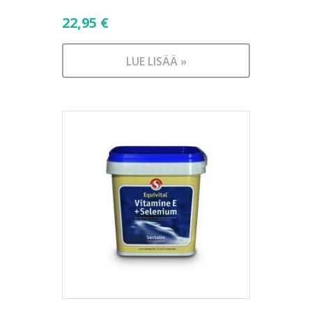
22,95
€
LUE LISÄÄ »