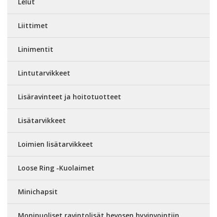
Lelut
Liittimet
Linimentit
Lintutarvikkeet
Lisäravinteet ja hoitotuotteet
Lisätarvikkeet
Loimien lisätarvikkeet
Loose Ring -Kuolaimet
Minichapsit
Monipuoliset ravintolisät hevosen hyvinvointiin