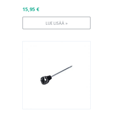
15,95
€
LUE LISÄÄ »