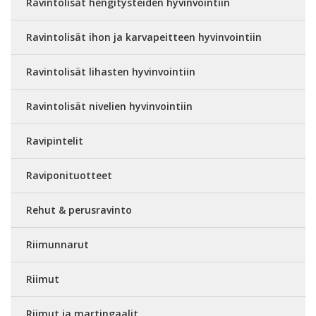
Ravintolisät hengitysteiden hyvinvointiin
Ravintolisät ihon ja karvapeitteen hyvinvointiin
Ravintolisät lihasten hyvinvointiin
Ravintolisät nivelien hyvinvointiin
Ravipintelit
Raviponituotteet
Rehut & perusravinto
Riimunnarut
Riimut
Riimut ja martingaalit