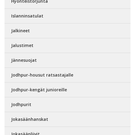
Hyönteistorjunta
Islanninsatulat
Jalkineet
Jalustimet
Jännesuojat
Jodhpur-housut ratsastajalle
Jodhpur-kengät junioreille
Jodhpurit
Jokasäänhanskat
Jokasäänliivit