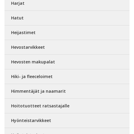
Harjat
Hatut
Heijastimet
Hevostarvikkeet
Hevosten makupalat
Hiki- ja fleeceloimet
Himmentäjät ja naamarit
Hoitotuotteet ratsastajalle
Hyönteistarvikkeet