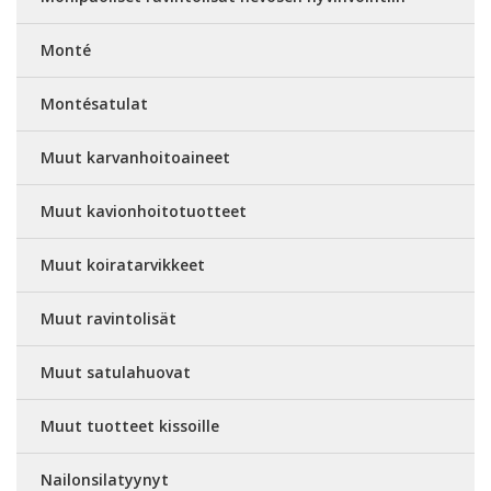
Monté
Montésatulat
Muut karvanhoitoaineet
Muut kavionhoitotuotteet
Muut koiratarvikkeet
Muut ravintolisät
Muut satulahuovat
Muut tuotteet kissoille
Nailonsilatyynyt