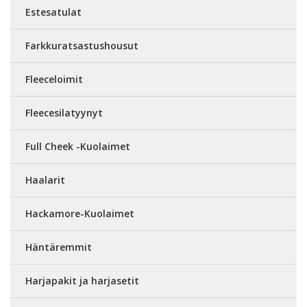
Estesatulat
Farkkuratsastushousut
Fleeceloimit
Fleecesilatyynyt
Full Cheek -Kuolaimet
Haalarit
Hackamore-Kuolaimet
Häntäremmit
Harjapakit ja harjasetit