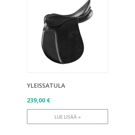
YLEISSATULA
239,00
€
LUE LISÄÄ »