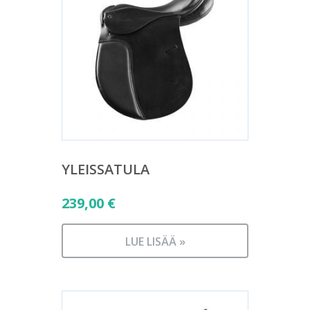
YLEISSATULA
239,00
€
LUE LISÄÄ »