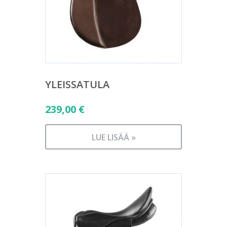
YLEISSATULA
239,00
€
LUE LISÄÄ »