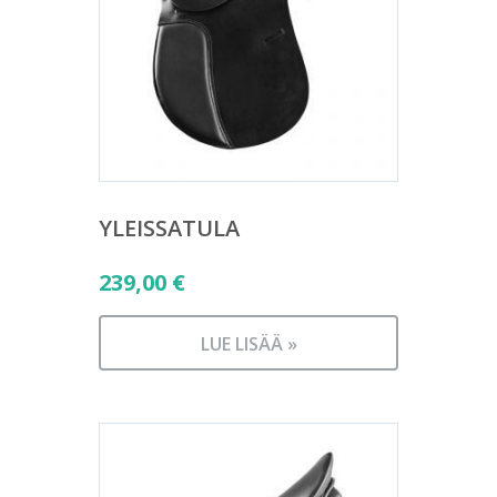
YLEISSATULA
239,00
€
LUE LISÄÄ »