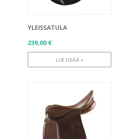
YLEISSATULA
239,00
€
LUE LISÄÄ »