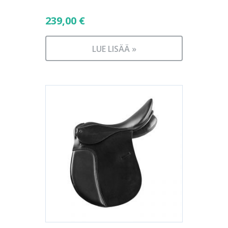
239,00
€
LUE LISÄÄ »