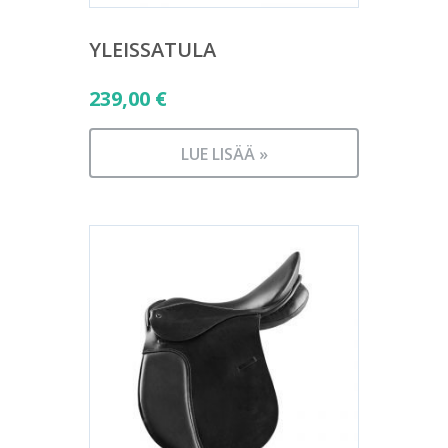
YLEISSATULA
239,00
€
LUE LISÄÄ »