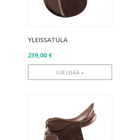
YLEISSATULA
239,00
€
LUE LISÄÄ »