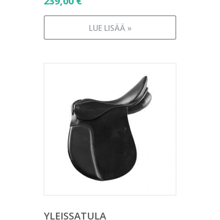
239,00
€
LUE LISÄÄ »
YLEISSATULA