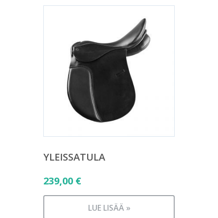
YLEISSATULA
239,00
€
LUE LISÄÄ »