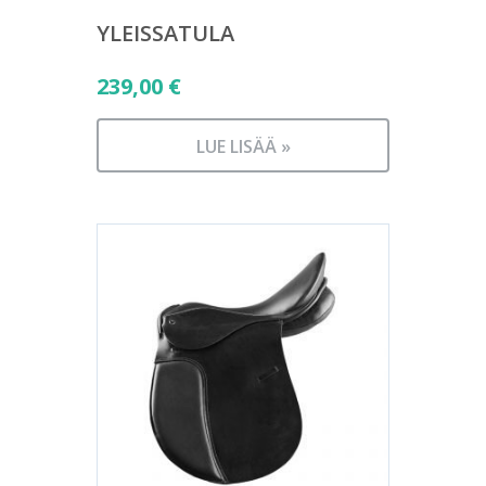
YLEISSATULA
239,00
€
LUE LISÄÄ »