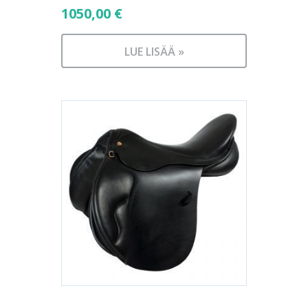
1050,00
€
LUE LISÄÄ »