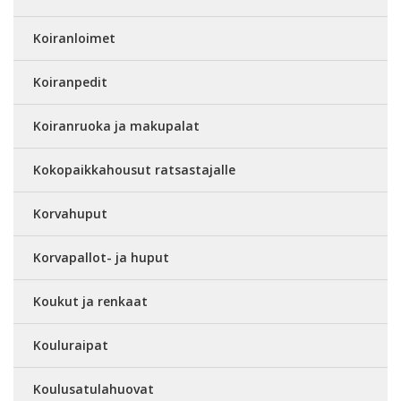
Koiranloimet
Koiranpedit
Koiranruoka ja makupalat
Kokopaikkahousut ratsastajalle
Korvahuput
Korvapallot- ja huput
Koukut ja renkaat
Kouluraipat
Koulusatulahuovat