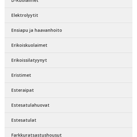
D-Kuolaimet
Elektrolyytit
Ensiapu ja haavanhoito
Erikoiskuolaimet
Erikoissilatyynyt
Eristimet
Esteraipat
Estesatulahuovat
Estesatulat
Farkkuratsastushousut