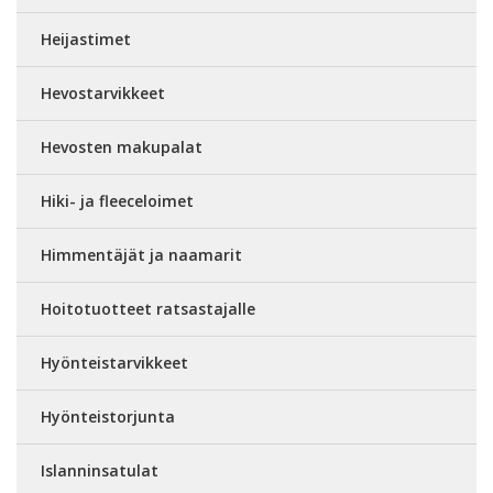
Heijastimet
Hevostarvikkeet
Hevosten makupalat
Hiki- ja fleeceloimet
Himmentäjät ja naamarit
Hoitotuotteet ratsastajalle
Hyönteistarvikkeet
Hyönteistorjunta
Islanninsatulat