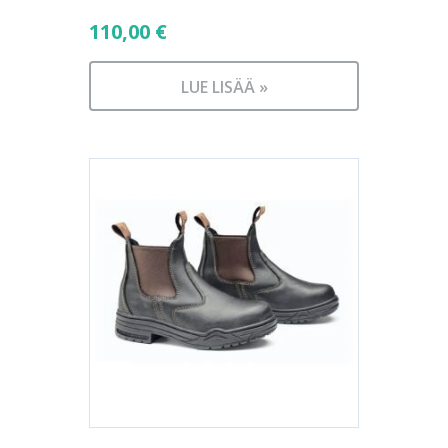
110,00
€
LUE LISÄÄ »