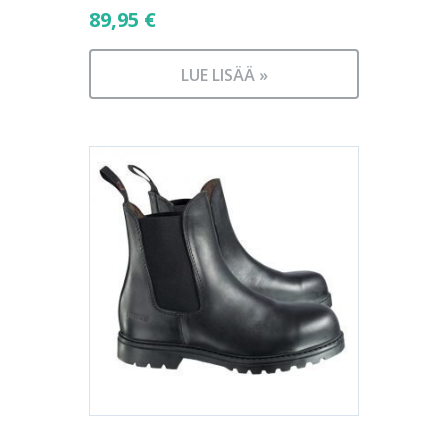
89,95
€
LUE LISÄÄ »