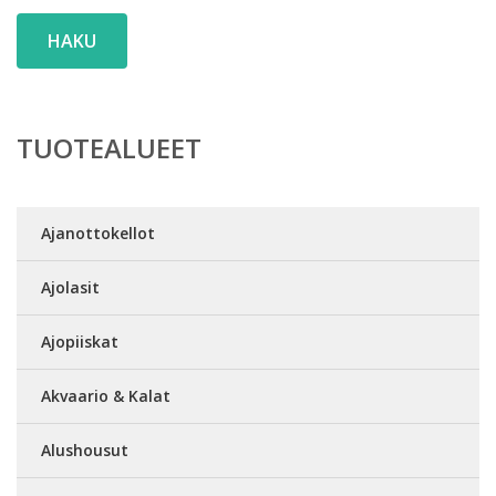
HAKU
TUOTEALUEET
Ajanottokellot
Ajolasit
Ajopiiskat
Akvaario & Kalat
Alushousut