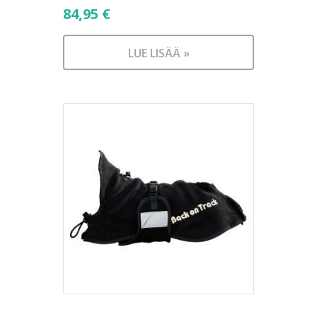
84,95
€
LUE LISÄÄ »