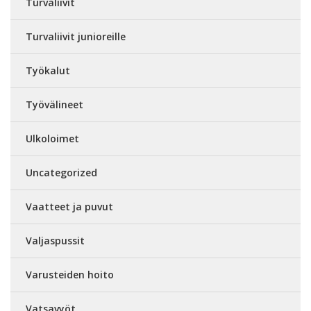
Turvaliivit
Turvaliivit junioreille
Työkalut
Työvälineet
Ulkoloimet
Uncategorized
Vaatteet ja puvut
Valjaspussit
Varusteiden hoito
Vatsavyöt