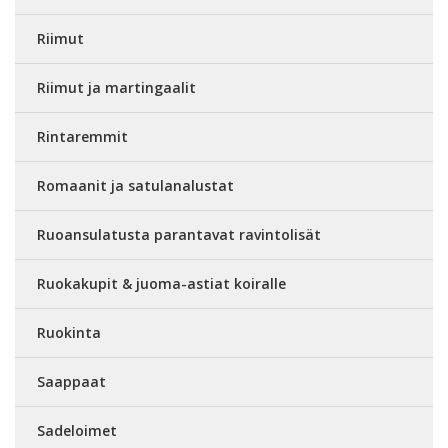
Riimut
Riimut ja martingaalit
Rintaremmit
Romaanit ja satulanalustat
Ruoansulatusta parantavat ravintolisät
Ruokakupit & juoma-astiat koiralle
Ruokinta
Saappaat
Sadeloimet