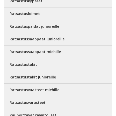
Ratsastuskypärät
Ratsastusloimet
Ratsastuspaidat junioreille
Ratsastussaappaat junioreille
Ratsastussaappaat miehille
Ratsastustakit
Ratsastustakit junioreille
Ratsastusvaatteet miehille
Ratsastusvarusteet
Rauhoittavat ravintolisät