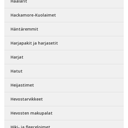
Haalarit
Hackamore-Kuolaimet
Häntäremmit
Harjapakit ja harjasetit
Harjat
Hatut
Heijastimet
Hevostarvikkeet
Hevosten makupalat
Hiki- ja fleeceloimet