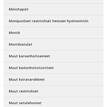
Minichapsit
Monipuoliset ravintolisät hevosen hyvinvointiin
Monté
Montésatulat
Muut karvanhoitoaineet
Muut kavionhoitotuotteet
Muut koiratarvikkeet
Muut ravintolisät
Muut satulahuovat