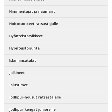
Himmentäjät ja naamarit
Hoitotuotteet ratsastajalle
Hyönteistarvikkeet
Hyönteistorjunta
Islanninsatulat
Jalkineet
Jalustimet
Jodhpur-housut ratsastajalle
Jodhpur-kengät junioreille