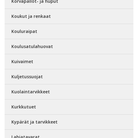
Korvapallot- ja huput
Koukut ja renkaat
Kouluraipat
Koulusatulahuovat
Kuivaimet
Kuljetussuojat
Kuolaintarvikkeet
Kurkkutuet
Kypärät ja tarvikkeet
Lahjatavarat