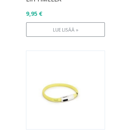
9,95
€
LUE LISÄÄ »