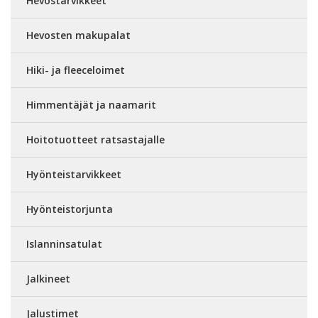
Hevostarvikkeet
Hevosten makupalat
Hiki- ja fleeceloimet
Himmentäjät ja naamarit
Hoitotuotteet ratsastajalle
Hyönteistarvikkeet
Hyönteistorjunta
Islanninsatulat
Jalkineet
Jalustimet