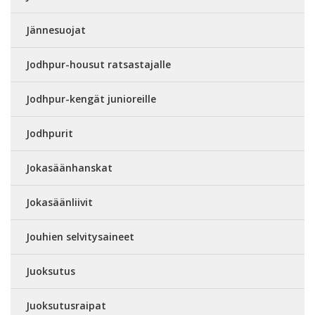
Jännesuojat
Jodhpur-housut ratsastajalle
Jodhpur-kengät junioreille
Jodhpurit
Jokasäänhanskat
Jokasäänliivit
Jouhien selvitysaineet
Juoksutus
Juoksutusraipat