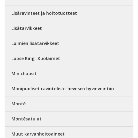
Lisäravinteet ja hoitotuotteet
Lisätarvikkeet
Loimien lisätarvikkeet
Loose Ring -Kuolaimet
Minichapsit
Monipuoliset ravintolisät hevosen hyvinvointiin
Monté
Montésatulat
Muut karvanhoitoaineet