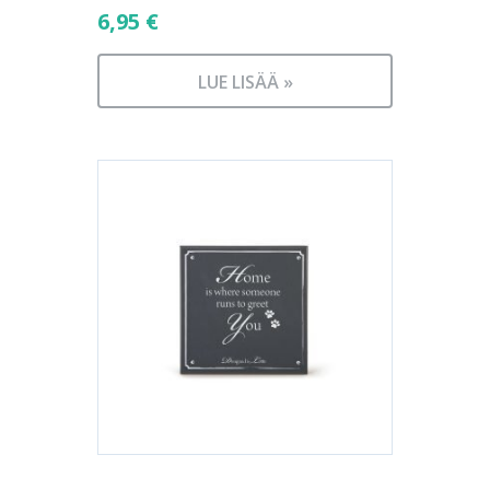
6,95
€
LUE LISÄÄ »