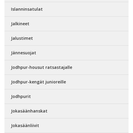
Islanninsatulat
Jalkineet
Jalustimet
Jännesuojat
Jodhpur-housut ratsastajalle
Jodhpur-kengät junioreille
Jodhpurit
Jokasäänhanskat
Jokasäänliivit