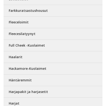
Farkkuratsastushousut
Fleeceloimit
Fleecesilatyynyt
Full Cheek -Kuolaimet
Haalarit
Hackamore-Kuolaimet
Häntäremmit
Harjapakit ja harjasetit
Harjat