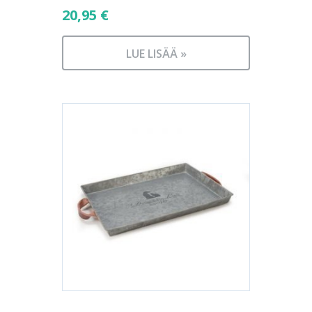
20,95
€
LUE LISÄÄ »