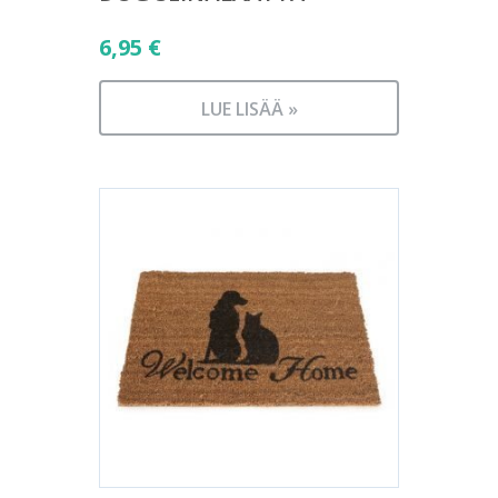
6,95
€
LUE LISÄÄ »