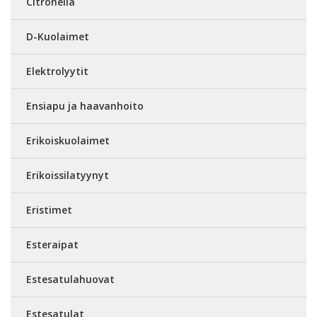
Citronella
D-Kuolaimet
Elektrolyytit
Ensiapu ja haavanhoito
Erikoiskuolaimet
Erikoissilatyynyt
Eristimet
Esteraipat
Estesatulahuovat
Estesatulat