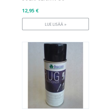
12,95
€
LUE LISÄÄ »