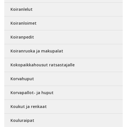
Koiranlelut
Koiranloimet
Koiranpedit
Koiranruoka ja makupalat
Kokopaikkahousut ratsastajalle
Korvahuput
Korvapallot- ja huput
Koukut ja renkaat
Kouluraipat