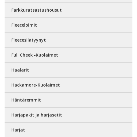
Farkkuratsastushousut
Fleeceloimit
Fleecesilatyynyt
Full Cheek -Kuolaimet
Haalarit
Hackamore-Kuolaimet
Häntäremmit
Harjapakit ja harjasetit
Harjat