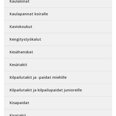
Kaulaliinat
Kaulapannat koiralle
Kaviokoukut
Kengitystyökalut
Kesähanskat
Kesätakit
Kilpailutakit ja -paidat miehille
Kilpailutakit ja kilpailupaidat junioreille
Kisapaidat
Kisatakit