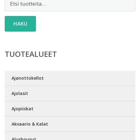
HAKU
TUOTEALUEET
Ajanottokellot
Ajolasit
Ajopiiskat
Akvaario & Kalat
Alushousut