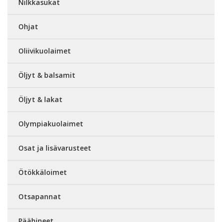
Nilkkasukat
Ohjat
Oliivikuolaimet
Öljyt & balsamit
Öljyt & lakat
Olympiakuolaimet
Osat ja lisävarusteet
Ötökkäloimet
Otsapannat
Päähineet