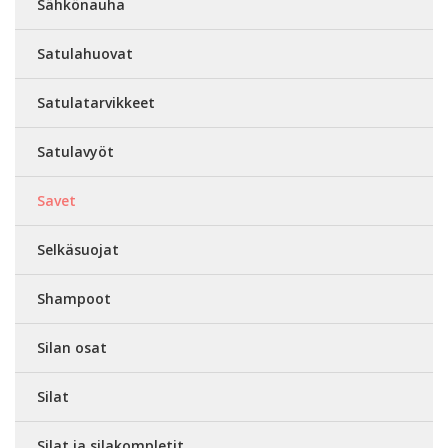
Sähkönauha
Satulahuovat
Satulatarvikkeet
Satulavyöt
Savet
Selkäsuojat
Shampoot
Silan osat
Silat
Silat ja silakompletit