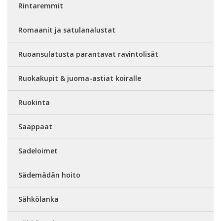
Rintaremmit
Romaanit ja satulanalustat
Ruoansulatusta parantavat ravintolisät
Ruokakupit & juoma-astiat koiralle
Ruokinta
Saappaat
Sadeloimet
Sädemädän hoito
Sähkölanka