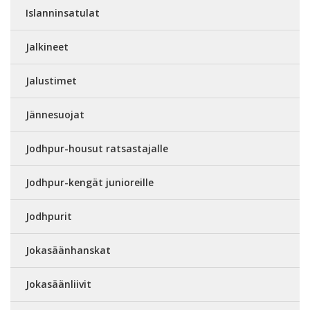
Islanninsatulat
Jalkineet
Jalustimet
Jännesuojat
Jodhpur-housut ratsastajalle
Jodhpur-kengät junioreille
Jodhpurit
Jokasäänhanskat
Jokasäänliivit