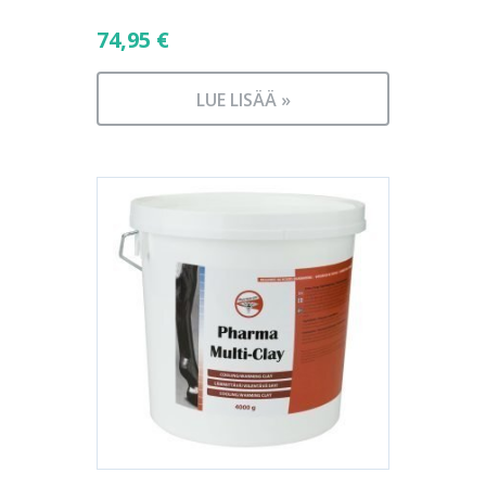
74,95
€
LUE LISÄÄ »