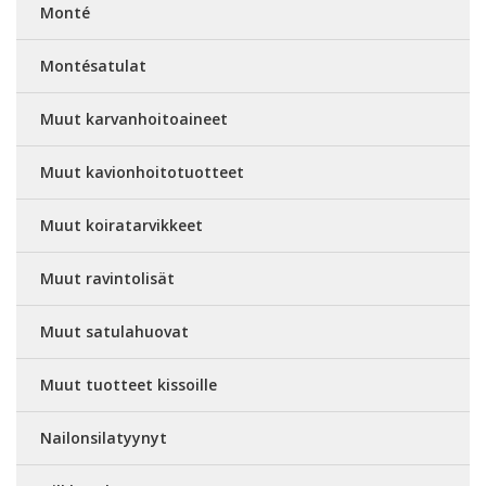
Monté
Montésatulat
Muut karvanhoitoaineet
Muut kavionhoitotuotteet
Muut koiratarvikkeet
Muut ravintolisät
Muut satulahuovat
Muut tuotteet kissoille
Nailonsilatyynyt