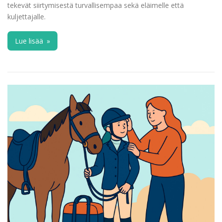
tekevät siirtymisestä turvallisempaa sekä eläimelle että
kuljettajalle.
Lue lisää
»