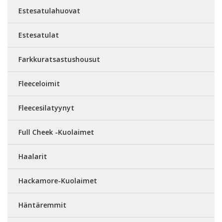
Estesatulahuovat
Estesatulat
Farkkuratsastushousut
Fleeceloimit
Fleecesilatyynyt
Full Cheek -Kuolaimet
Haalarit
Hackamore-Kuolaimet
Häntäremmit