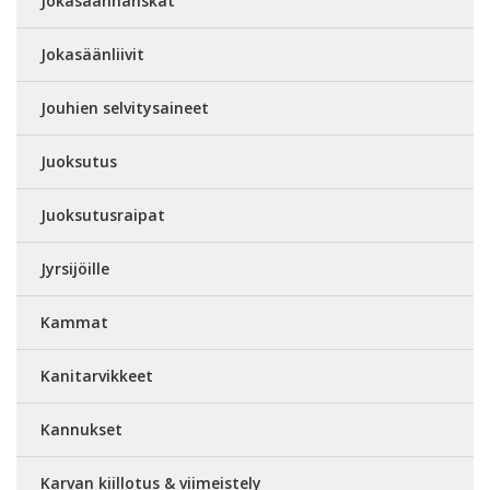
Jokasäänhanskat
Jokasäänliivit
Jouhien selvitysaineet
Juoksutus
Juoksutusraipat
Jyrsijöille
Kammat
Kanitarvikkeet
Kannukset
Karvan kiillotus & viimeistely