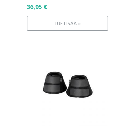
36,95
€
LUE LISÄÄ »