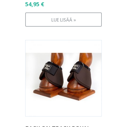
54,95
€
LUE LISÄÄ »