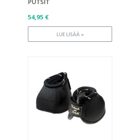
PUTSIT
54,95
€
LUE LISÄÄ »