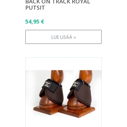
BACK ON TRACK ROYAL
PUTSIT
54,95
€
LUE LISÄÄ »