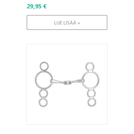
29,95
€
LUE LISÄÄ »