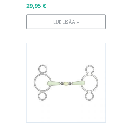
29,95
€
LUE LISÄÄ »