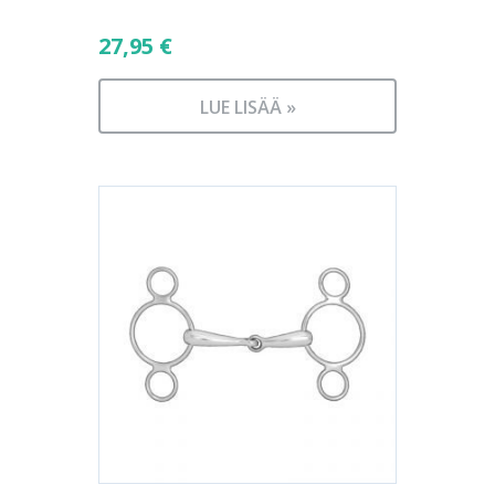
27,95
€
LUE LISÄÄ »