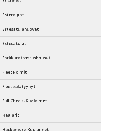
Eristimet
Esteraipat
Estesatulahuovat
Estesatulat
Farkkuratsastushousut
Fleeceloimit
Fleecesilatyynyt
Full Cheek -Kuolaimet
Haalarit
Hackamore-Kuolaimet