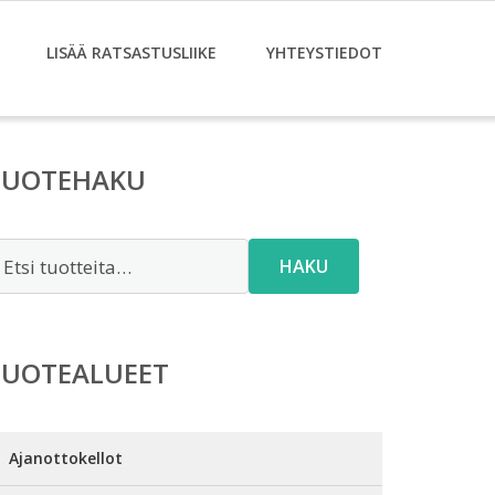
LISÄÄ RATSASTUSLIIKE
YHTEYSTIEDOT
TUOTEHAKU
tsi:
HAKU
TUOTEALUEET
Ajanottokellot