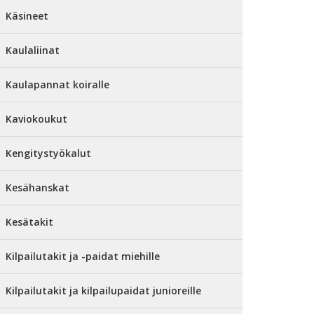
Käsineet
Kaulaliinat
Kaulapannat koiralle
Kaviokoukut
Kengitystyökalut
Kesähanskat
Kesätakit
Kilpailutakit ja -paidat miehille
Kilpailutakit ja kilpailupaidat junioreille