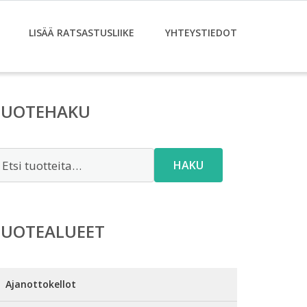
LISÄÄ RATSASTUSLIIKE
YHTEYSTIEDOT
TUOTEHAKU
tsi:
HAKU
TUOTEALUEET
Ajanottokellot