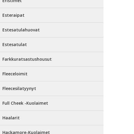
Eristimet
Esteraipat
Estesatulahuovat
Estesatulat
Farkkuratsastushousut
Fleeceloimit
Fleecesilatyynyt
Full Cheek -Kuolaimet
Haalarit
Hackamore-Kuolaimet