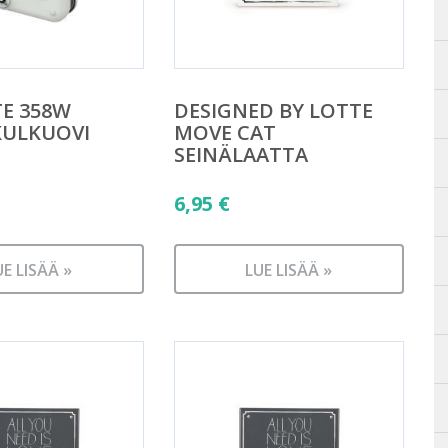
E 358W
DESIGNED BY LOTTE
KULKUOVI
MOVE CAT
SEINÄLAATTA
6,95
€
UE LISÄÄ »
LUE LISÄÄ »