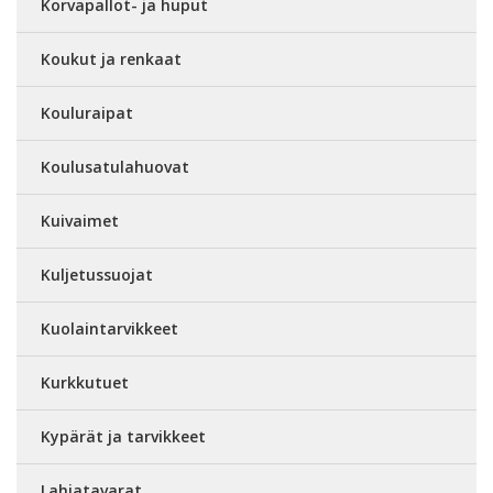
Korvapallot- ja huput
Koukut ja renkaat
Kouluraipat
Koulusatulahuovat
Kuivaimet
Kuljetussuojat
Kuolaintarvikkeet
Kurkkutuet
Kypärät ja tarvikkeet
Lahjatavarat