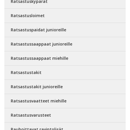
Ratsastuskypärät
Ratsastusloimet
Ratsastuspaidat junioreille
Ratsastussaappaat junioreille
Ratsastussaappaat miehille
Ratsastustakit
Ratsastustakit junioreille
Ratsastusvaatteet miehille
Ratsastusvarusteet
Rauhoittavat ravintolisät