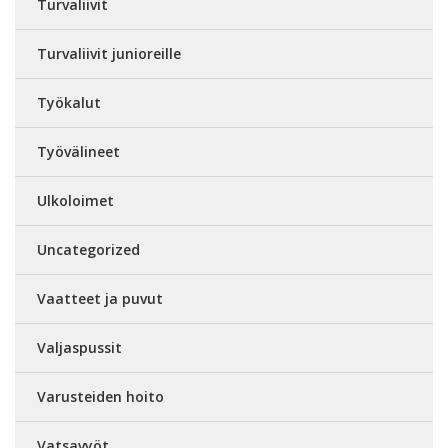
Turvaliivit
Turvaliivit junioreille
Työkalut
Työvälineet
Ulkoloimet
Uncategorized
Vaatteet ja puvut
Valjaspussit
Varusteiden hoito
Vatsavyöt