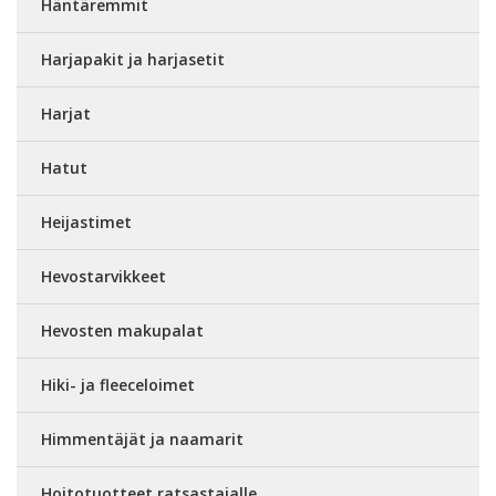
Häntäremmit
Harjapakit ja harjasetit
Harjat
Hatut
Heijastimet
Hevostarvikkeet
Hevosten makupalat
Hiki- ja fleeceloimet
Himmentäjät ja naamarit
Hoitotuotteet ratsastajalle