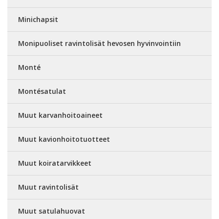
Minichapsit
Monipuoliset ravintolisät hevosen hyvinvointiin
Monté
Montésatulat
Muut karvanhoitoaineet
Muut kavionhoitotuotteet
Muut koiratarvikkeet
Muut ravintolisät
Muut satulahuovat