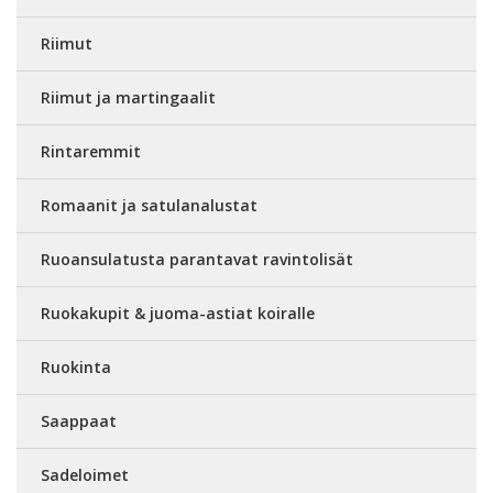
Riimut
Riimut ja martingaalit
Rintaremmit
Romaanit ja satulanalustat
Ruoansulatusta parantavat ravintolisät
Ruokakupit & juoma-astiat koiralle
Ruokinta
Saappaat
Sadeloimet