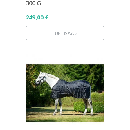
300 G
249,00
€
LUE LISÄÄ »