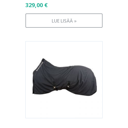
329,00
€
LUE LISÄÄ »