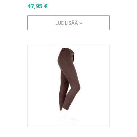
47,95
€
LUE LISÄÄ »