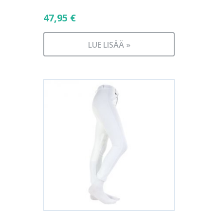
47,95
€
LUE LISÄÄ »