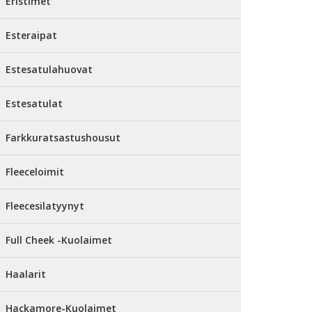
Eristimet
Esteraipat
Estesatulahuovat
Estesatulat
Farkkuratsastushousut
Fleeceloimit
Fleecesilatyynyt
Full Cheek -Kuolaimet
Haalarit
Hackamore-Kuolaimet