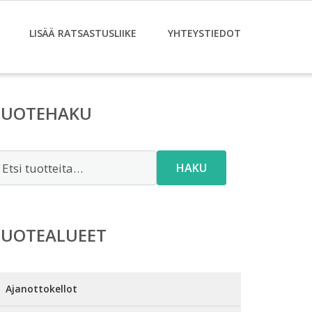
LISÄÄ RATSASTUSLIIKE
YHTEYSTIEDOT
TUOTEHAKU
tsi:
HAKU
TUOTEALUEET
Ajanottokellot