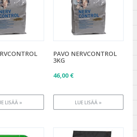
ERVCONTROL
PAVO NERVCONTROL
3KG
46,00
€
UE LISÄÄ »
LUE LISÄÄ »