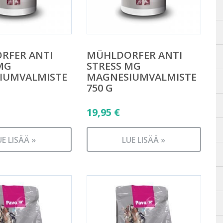
RFER ANTI
MÜHLDORFER ANTI
MG
STRESS MG
IUMVALMISTE
MAGNESIUMVALMISTE
750 G
19,95
€
UE LISÄÄ »
LUE LISÄÄ »