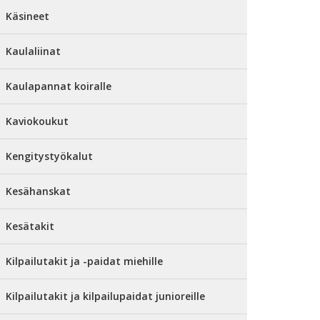
Käsineet
Kaulaliinat
Kaulapannat koiralle
Kaviokoukut
Kengitystyökalut
Kesähanskat
Kesätakit
Kilpailutakit ja -paidat miehille
Kilpailutakit ja kilpailupaidat junioreille