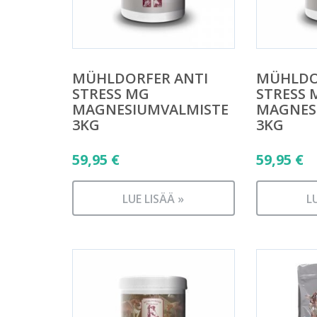
MÜHLDORFER ANTI
MÜHLDO
STRESS MG
STRESS 
MAGNESIUMVALMISTE
MAGNES
3KG
3KG
59,95
€
59,95
€
LUE LISÄÄ »
L