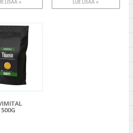
UE LISÄÄ »
LUE LISÄÄ »
VIMITAL
 500G