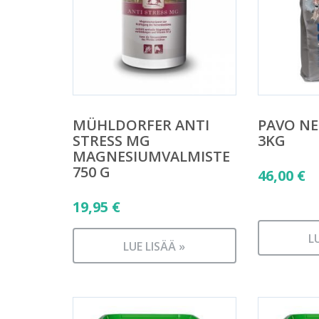
MÜHLDORFER ANTI
PAVO N
STRESS MG
3KG
MAGNESIUMVALMISTE
750 G
46,00
€
19,95
€
L
LUE LISÄÄ »