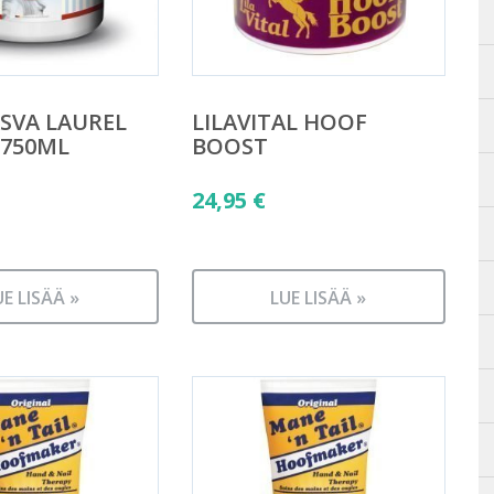
SVA LAUREL
LILAVITAL HOOF
 750ML
BOOST
24,95
€
UE LISÄÄ »
LUE LISÄÄ »