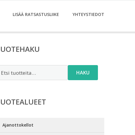
LISÄÄ RATSASTUSLIIKE
YHTEYSTIEDOT
TUOTEHAKU
tsi:
HAKU
TUOTEALUEET
Ajanottokellot