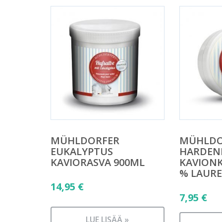
MÜHLDORFER
MÜHLDO
EUKALYPTUS
HARDEN
KAVIORASVA 900ML
KAVIONK
% LAURE
14,95
€
7,95
€
LUE LISÄÄ »