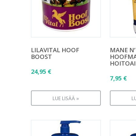
LILAVITAL HOOF
MANE N’
BOOST
HOOFMA
HOITOAI
24,95
€
7,95
€
LUE LISÄÄ »
L