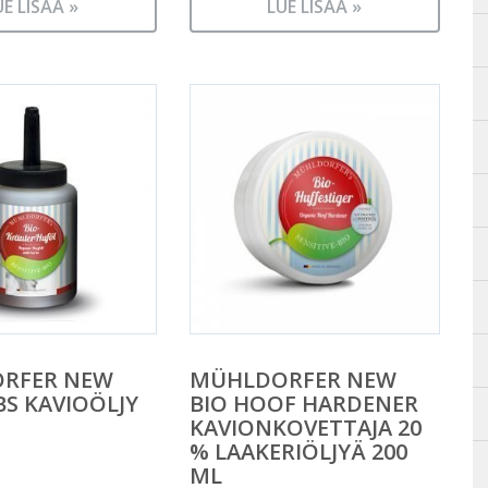
UE LISÄÄ »
LUE LISÄÄ »
RFER NEW
MÜHLDORFER NEW
BS KAVIOÖLJY
BIO HOOF HARDENER
KAVIONKOVETTAJA 20
% LAAKERIÖLJYÄ 200
ML