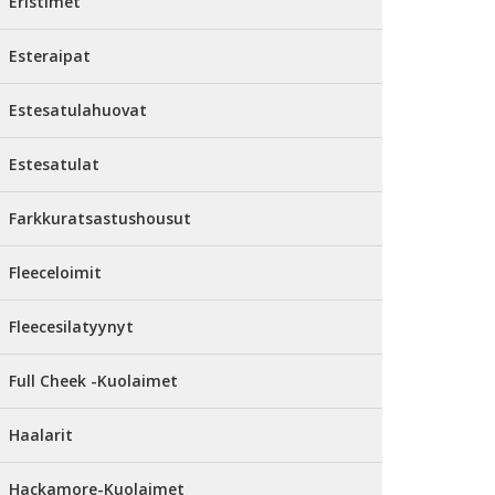
Eristimet
Esteraipat
Estesatulahuovat
Estesatulat
Farkkuratsastushousut
Fleeceloimit
Fleecesilatyynyt
Full Cheek -Kuolaimet
Haalarit
Hackamore-Kuolaimet