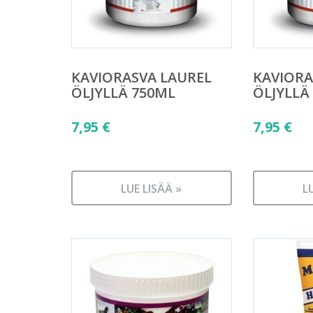
KAVIORASVA LAUREL
KAVIORA
ÖLJYLLÄ 750ML
ÖLJYLLÄ
7,95
€
7,95
€
LUE LISÄÄ »
L