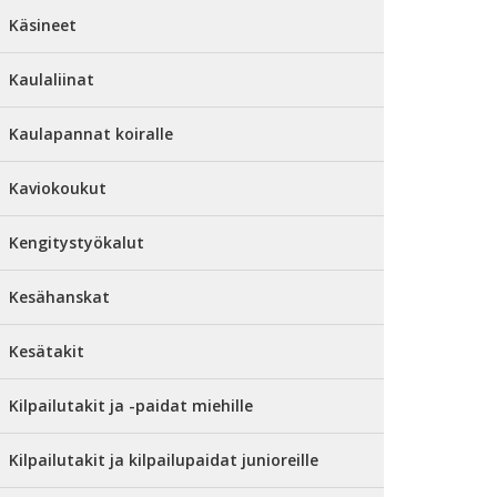
Käsineet
Kaulaliinat
Kaulapannat koiralle
Kaviokoukut
Kengitystyökalut
Kesähanskat
Kesätakit
Kilpailutakit ja -paidat miehille
Kilpailutakit ja kilpailupaidat junioreille