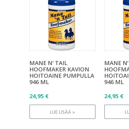
MANE N’ TAIL
MANE N’
HOOFMAKER KAVION
HOOFMA
HOITOAINE PUMPULLA
HOITOA
946 ML
946 ML
24,95
€
24,95
€
LUE LISÄÄ »
L