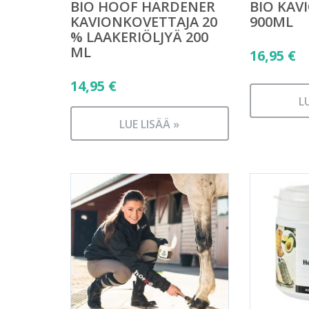
BIO HOOF HARDENER
BIO KAV
KAVIONKOVETTAJA 20
900ML
% LAAKERIÖLJYÄ 200
ML
16,95
€
14,95
€
L
LUE LISÄÄ »