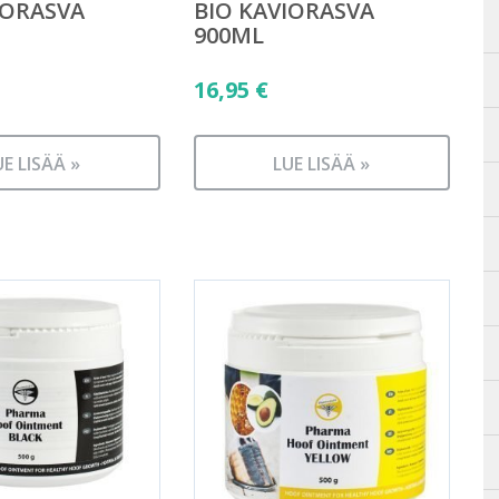
IORASVA
BIO KAVIORASVA
900ML
16,95
€
UE LISÄÄ »
LUE LISÄÄ »