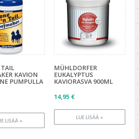
 TAIL
MÜHLDORFER
KER KAVION
EUKALYPTUS
INE PUMPULLA
KAVIORASVA 900ML
14,95
€
LUE LISÄÄ »
UE LISÄÄ »