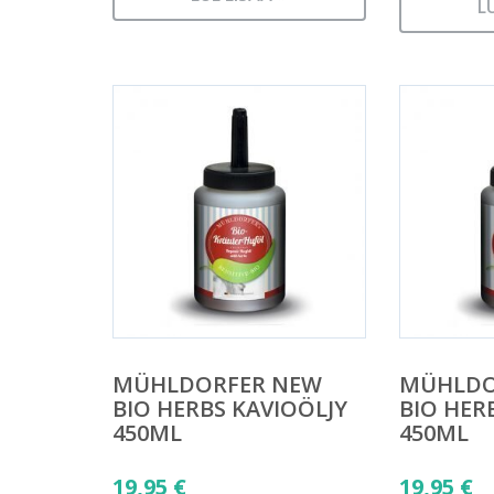
L
MÜHLDORFER NEW
MÜHLDO
BIO HERBS KAVIOÖLJY
BIO HER
450ML
450ML
19,95
€
19,95
€