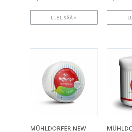
LUE LISÄÄ »
L
MÜHLDORFER NEW
MÜHLDO