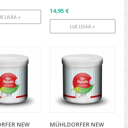
14,95
€
UE LISÄÄ »
LUE LISÄÄ »
RFER NEW
MÜHLDORFER NEW