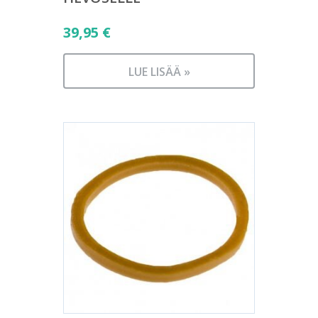
39,95
€
LUE LISÄÄ »