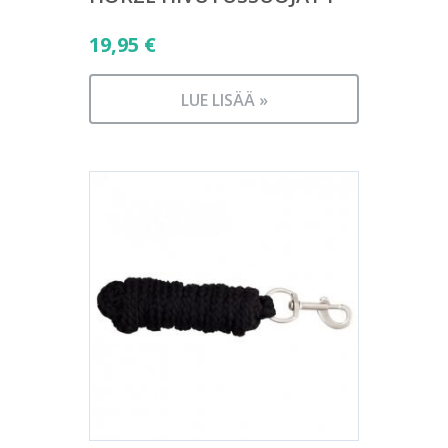
19,95
€
LUE LISÄÄ »