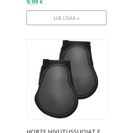
9,99
€
LUE LISÄÄ »
HORZE HIVUTUSSUOJAT F