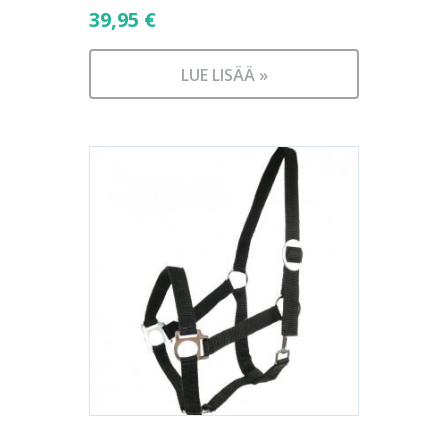
39,95
€
LUE LISÄÄ »