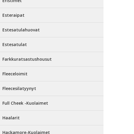
Eristimet
Esteraipat
Estesatulahuovat
Estesatulat
Farkkuratsastushousut
Fleeceloimit
Fleecesilatyynyt
Full Cheek -Kuolaimet
Haalarit
Hackamore-Kuolaimet