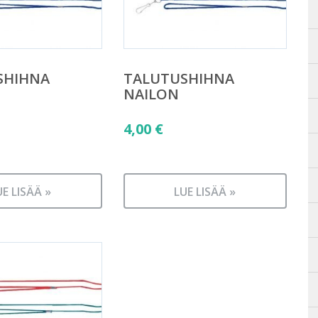
SHIHNA
TALUTUSHIHNA
NAILON
4,00
€
UE LISÄÄ »
LUE LISÄÄ »