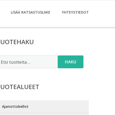
LISÄÄ RATSASTUSLIIKE
YHTEYSTIEDOT
TUOTEHAKU
tsi:
HAKU
TUOTEALUEET
Ajanottokellot