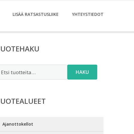
LISÄÄ RATSASTUSLIIKE
YHTEYSTIEDOT
TUOTEHAKU
tsi:
HAKU
TUOTEALUEET
Ajanottokellot