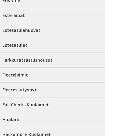
Eristimet
Esteraipat
Estesatulahuovat
Estesatulat
Farkkuratsastushousut
Fleeceloimit
Fleecesilatyynyt
Full Cheek -Kuolaimet
Haalarit
Hackamore-Kuolaimet