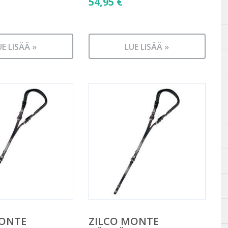
54,95
€
UE LISÄÄ »
LUE LISÄÄ »
MONTE
ZILCO MONTE