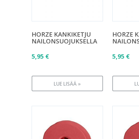
HORZE KANKIKETJU
HORZE K
NAILONSUOJUKSELLA
NAILON
5,95
€
5,95
€
LUE LISÄÄ »
L