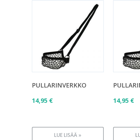
PULLARINVERKKO
PULLAR
14,95
€
14,95
€
LUE LISÄÄ »
L