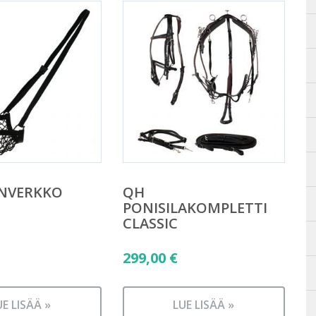
INVERKKO
QH
PONISILAKOMPLETTI
CLASSIC
299,00
€
UE LISÄÄ »
LUE LISÄÄ »