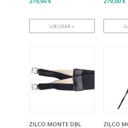
279,00
€
279,00
€
LUE LISÄÄ »
L
ZILCO MONTE DBL
ZILCO 