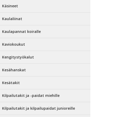
Käsineet
Kaulaliinat
Kaulapannat koiralle
Kaviokoukut
Kengitystyökalut
Kesähanskat
Kesätakit
Kilpailutakit ja -paidat miehille
Kilpailutakit ja kilpailupaidat junioreille