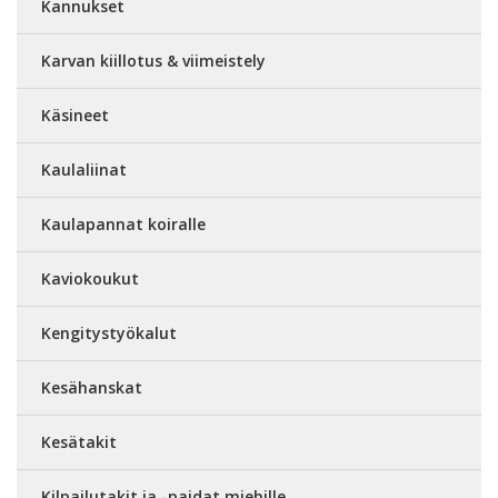
Kannukset
Karvan kiillotus & viimeistely
Käsineet
Kaulaliinat
Kaulapannat koiralle
Kaviokoukut
Kengitystyökalut
Kesähanskat
Kesätakit
Kilpailutakit ja -paidat miehille