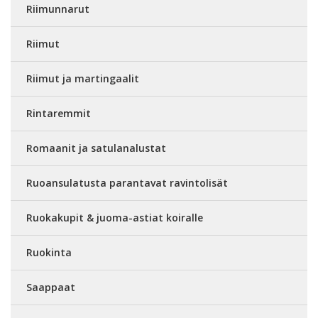
Riimunnarut
Riimut
Riimut ja martingaalit
Rintaremmit
Romaanit ja satulanalustat
Ruoansulatusta parantavat ravintolisät
Ruokakupit & juoma-astiat koiralle
Ruokinta
Saappaat