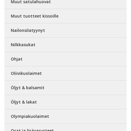
Muut satulahuovat
Muut tuotteet kissoille
Nailonsilatyynyt
Nilkkasukat
Ohjat
Oliivikuolaimet
Öljyt & balsamit
Öljyt & lakat
Olympiakuolaimet
Osat ja lisävarusteet