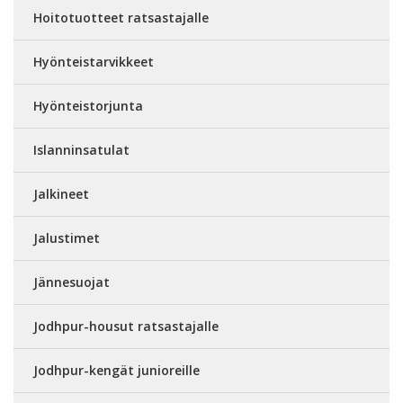
Hoitotuotteet ratsastajalle
Hyönteistarvikkeet
Hyönteistorjunta
Islanninsatulat
Jalkineet
Jalustimet
Jännesuojat
Jodhpur-housut ratsastajalle
Jodhpur-kengät junioreille