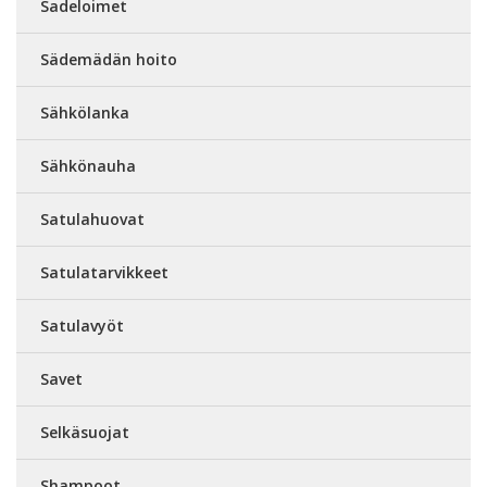
Sadeloimet
Sädemädän hoito
Sähkölanka
Sähkönauha
Satulahuovat
Satulatarvikkeet
Satulavyöt
Savet
Selkäsuojat
Shampoot