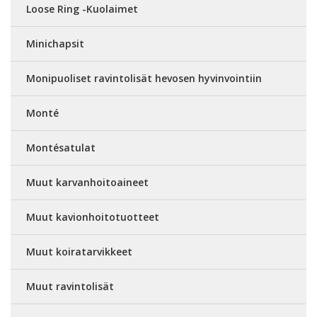
Loose Ring -Kuolaimet
Minichapsit
Monipuoliset ravintolisät hevosen hyvinvointiin
Monté
Montésatulat
Muut karvanhoitoaineet
Muut kavionhoitotuotteet
Muut koiratarvikkeet
Muut ravintolisät