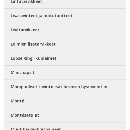
Lintutarvikkeet
Lisäravinteet ja hoitotuotteet
Lisätarvikkeet
Loimien lisätarvikkeet
Loose Ring -Kuolaimet
Minichapsit
Monipuoliset ravintolisät hevosen hyvinvointiin
Monté
Montésatulat
Muut karvanhoitoaineet