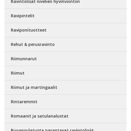
Ravintolisät nivelien hyvinvointiin
Ravipintelit
Raviponituotteet
Rehut & perusravinto
Riimunnarut
Riimut
Riimut ja martingaalit
Rintaremmit
Romaanit ja satulanalustat
Ruoansulatusta parantavat ravintolisät