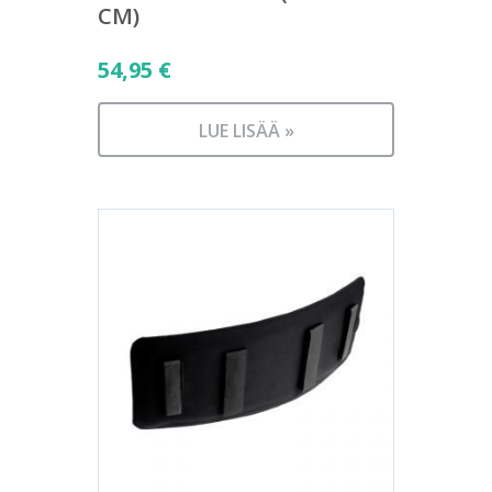
CM)
54,95
€
LUE LISÄÄ »