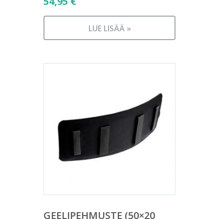
54,95
€
LUE LISÄÄ »
GEELIPEHMUSTE (50×20