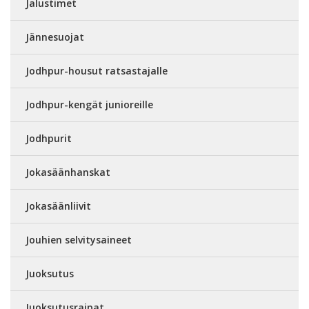
Jalustimet
Jännesuojat
Jodhpur-housut ratsastajalle
Jodhpur-kengät junioreille
Jodhpurit
Jokasäänhanskat
Jokasäänliivit
Jouhien selvitysaineet
Juoksutus
Juoksutusraipat