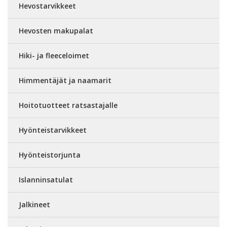
Hevostarvikkeet
Hevosten makupalat
Hiki- ja fleeceloimet
Himmentäjät ja naamarit
Hoitotuotteet ratsastajalle
Hyönteistarvikkeet
Hyönteistorjunta
Islanninsatulat
Jalkineet