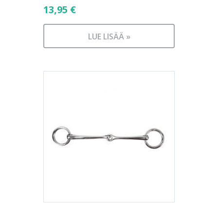
13,95
€
LUE LISÄÄ »