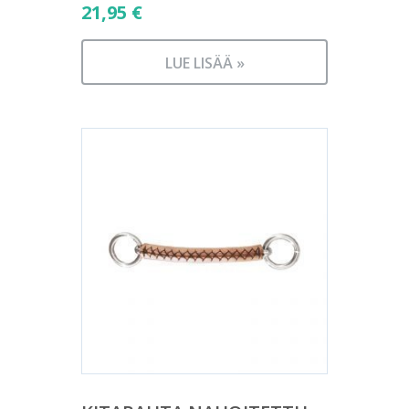
21,95
€
LUE LISÄÄ »