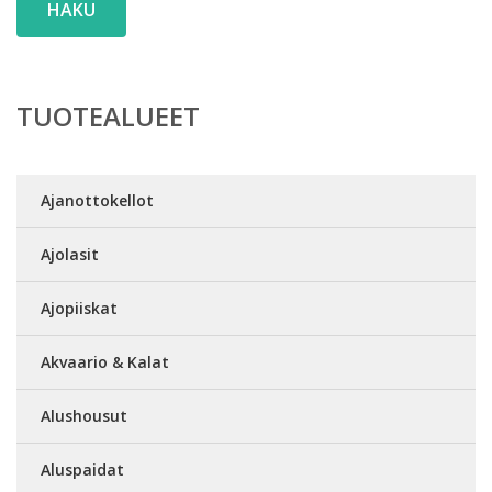
HAKU
TUOTEALUEET
Ajanottokellot
Ajolasit
Ajopiiskat
Akvaario & Kalat
Alushousut
Aluspaidat