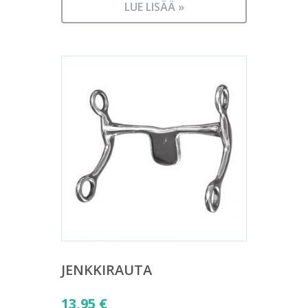
LUE LISÄÄ »
JENKKIRAUTA
13,95
€