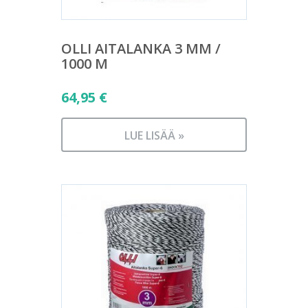
OLLI AITALANKA 3 MM /
1000 M
64,95
€
LUE LISÄÄ »