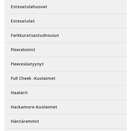
Estesatulahuovat
Estesatulat
Farkkuratsastushousut
Fleeceloimit
Fleecesilatyynyt
Full Cheek -Kuolaimet
Haalarit
Hackamore-Kuolaimet
Häntäremmit