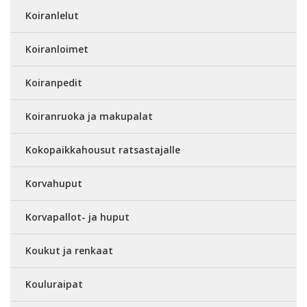
Koiranlelut
Koiranloimet
Koiranpedit
Koiranruoka ja makupalat
Kokopaikkahousut ratsastajalle
Korvahuput
Korvapallot- ja huput
Koukut ja renkaat
Kouluraipat