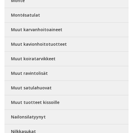
Monté
Montésatulat
Muut karvanhoitoaineet
Muut kavionhoitotuotteet
Muut koiratarvikkeet
Muut ravintolisät
Muut satulahuovat
Muut tuotteet kissoille
Nailonsilatyynyt
Nilkkasukat