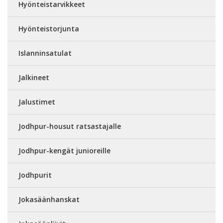
Hyönteistarvikkeet
Hyönteistorjunta
Islanninsatulat
Jalkineet
Jalustimet
Jodhpur-housut ratsastajalle
Jodhpur-kengät junioreille
Jodhpurit
Jokasäänhanskat