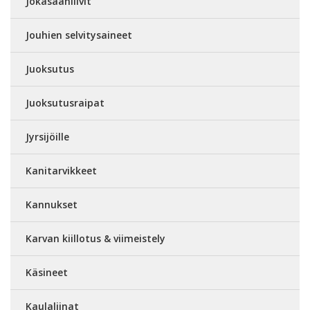
Jokasäänliivit
Jouhien selvitysaineet
Juoksutus
Juoksutusraipat
Jyrsijöille
Kanitarvikkeet
Kannukset
Karvan kiillotus & viimeistely
Käsineet
Kaulaliinat