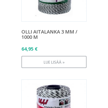
OLLI AITALANKA 3 MM /
1000 M
64,95
€
LUE LISÄÄ »