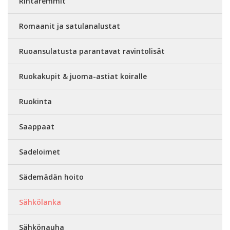
Rintaremmit
Romaanit ja satulanalustat
Ruoansulatusta parantavat ravintolisät
Ruokakupit & juoma-astiat koiralle
Ruokinta
Saappaat
Sadeloimet
Sädemädän hoito
Sähkölanka
Sähkönauha