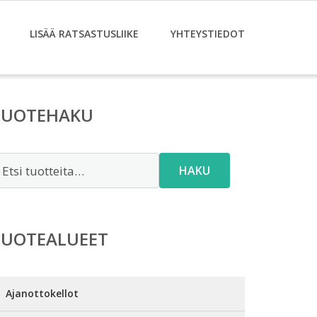
LISÄÄ RATSASTUSLIIKE
YHTEYSTIEDOT
TUOTEHAKU
tsi:
HAKU
TUOTEALUEET
Ajanottokellot