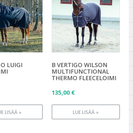
GO LUIGI
B VERTIGO WILSON
IMI
MULTIFUNCTIONAL
THERMO FLEECELOIMI
135,00
€
UE LISÄÄ »
LUE LISÄÄ »