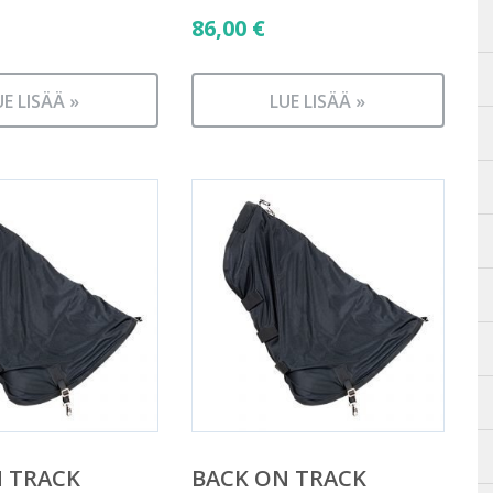
86,00
€
UE LISÄÄ »
LUE LISÄÄ »
 TRACK
BACK ON TRACK