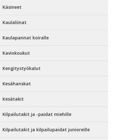
Käsineet
Kaulaliinat
Kaulapannat koiralle
Kaviokoukut
Kengitystyökalut
Kesähanskat
Kesätakit
Kilpailutakit ja -paidat miehille
Kilpailutakit ja kilpailupaidat junioreille