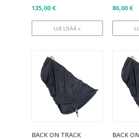
135,00
€
86,00
€
LUE LISÄÄ »
L
BACK ON TRACK
BACK ON