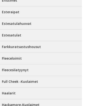
Eristimet
Esteraipat
Estesatulahuovat
Estesatulat
Farkkuratsastushousut
Fleeceloimit
Fleecesilatyynyt
Full Cheek -Kuolaimet
Haalarit
Hackamore-Kuolaimet