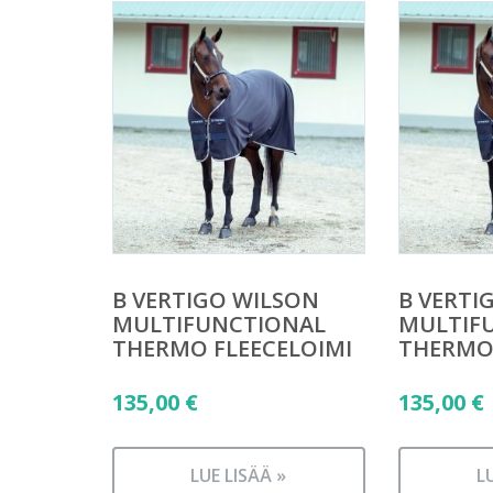
B VERTIGO WILSON
B VERTI
MULTIFUNCTIONAL
MULTIF
THERMO FLEECELOIMI
THERMO 
135,00
€
135,00
€
LUE LISÄÄ »
L