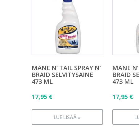
MANE N’ TAIL SPRAY N’
MANE N’ 
BRAID SELVITYSAINE
BRAID S
473 ML
473 ML
17,95
€
17,95
€
LUE LISÄÄ »
L