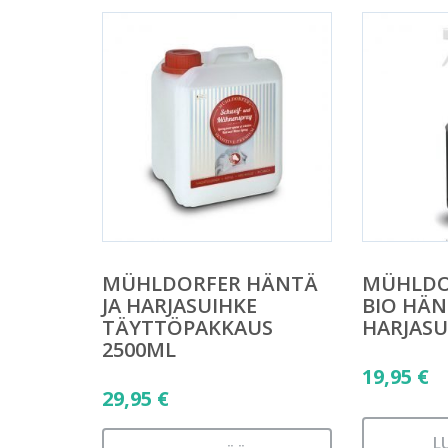
MÜHLDORFER HÄNTÄ
MÜHLDO
JA HARJASUIHKE
BIO HÄN
TÄYTTÖPAKKAUS
HARJASU
2500ML
19,95
€
29,95
€
L