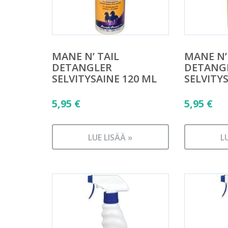
MANE N’ TAIL
MANE N’
DETANGLER
DETANG
SELVITYSAINE 120 ML
SELVITY
5,95
€
5,95
€
LUE LISÄÄ »
L