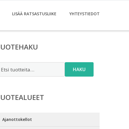
LISÄÄ RATSASTUSLIIKE
YHTEYSTIEDOT
TUOTEHAKU
tsi:
HAKU
TUOTEALUEET
Ajanottokellot