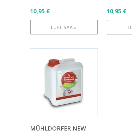
10,95
€
10,95
€
LUE LISÄÄ »
L
MÜHLDORFER NEW