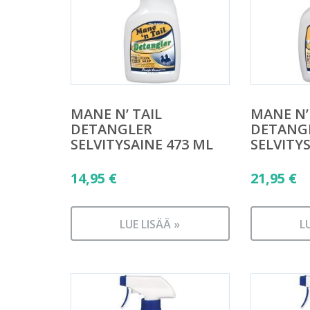
MANE N’ TAIL
MANE N’
DETANGLER
DETANG
SELVITYSAINE 473 ML
SELVITY
14,95
€
21,95
€
LUE LISÄÄ »
L