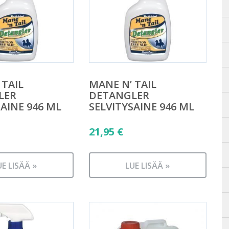
 TAIL
MANE N’ TAIL
LER
DETANGLER
SAINE 946 ML
SELVITYSAINE 946 ML
21,95
€
UE LISÄÄ »
LUE LISÄÄ »