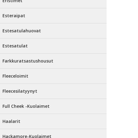
Eristimet
Esteraipat
Estesatulahuovat
Estesatulat
Farkkuratsastushousut
Fleeceloimit
Fleecesilatyynyt
Full Cheek -Kuolaimet
Haalarit
Hackamore-Kuolaimet