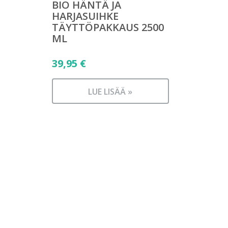
BIO HÄNTÄ JA
HARJASUIHKE
TÄYTTÖPAKKAUS 2500
ML
39,95
€
LUE LISÄÄ »