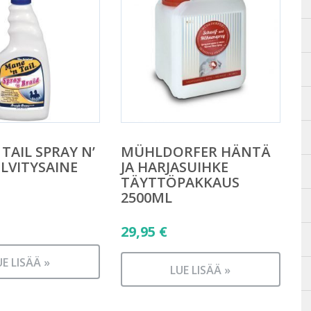
TAIL SPRAY N’
MÜHLDORFER HÄNTÄ
ELVITYSAINE
JA HARJASUIHKE
TÄYTTÖPAKKAUS
2500ML
29,95
€
UE LISÄÄ »
LUE LISÄÄ »