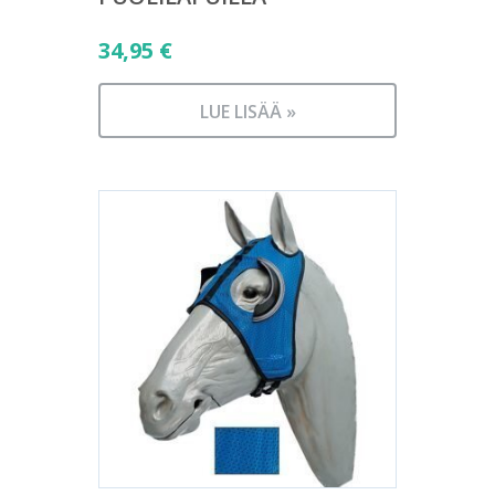
34,95
€
LUE LISÄÄ »