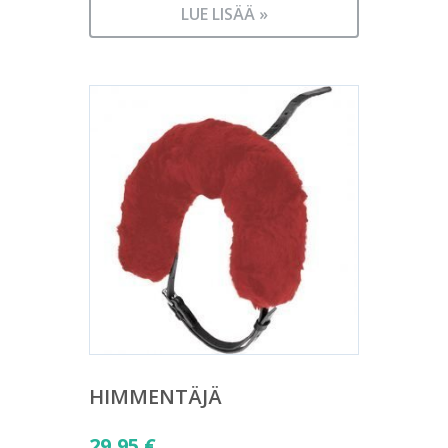
LUE LISÄÄ »
HIMMENTÄJÄ
29,95
€