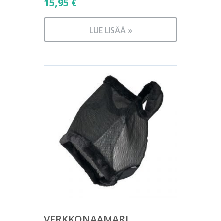
15,95
€
LUE LISÄÄ »
VERKKONAAMARI