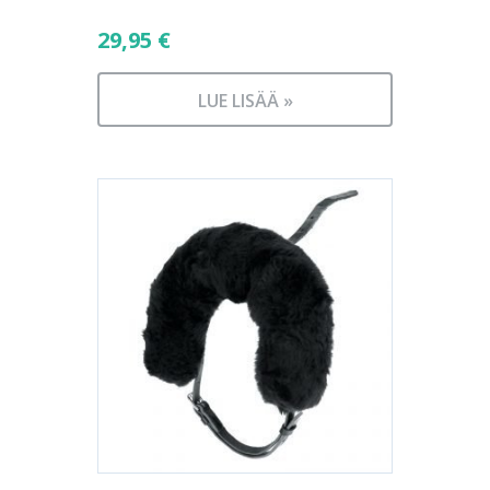
29,95
€
LUE LISÄÄ »