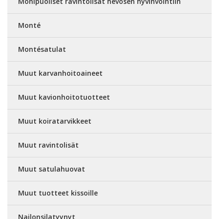
Monipuoliset ravintolisät hevosen hyvinvointiin
Monté
Montésatulat
Muut karvanhoitoaineet
Muut kavionhoitotuotteet
Muut koiratarvikkeet
Muut ravintolisät
Muut satulahuovat
Muut tuotteet kissoille
Nailonsilatyynyt