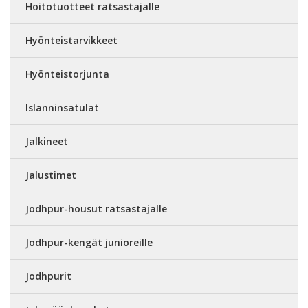
Hoitotuotteet ratsastajalle
Hyönteistarvikkeet
Hyönteistorjunta
Islanninsatulat
Jalkineet
Jalustimet
Jodhpur-housut ratsastajalle
Jodhpur-kengät junioreille
Jodhpurit