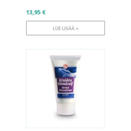
13,95
€
LUE LISÄÄ »