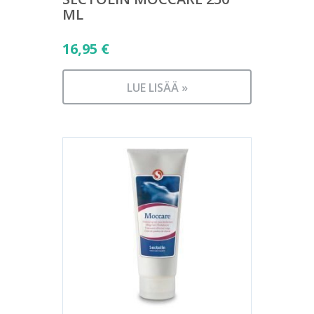
ML
16,95
€
LUE LISÄÄ »