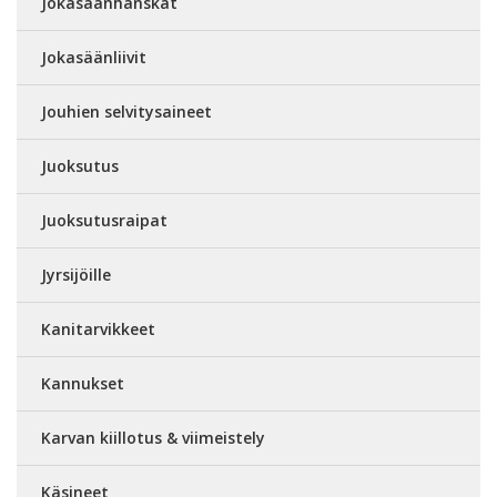
Jokasäänhanskat
Jokasäänliivit
Jouhien selvitysaineet
Juoksutus
Juoksutusraipat
Jyrsijöille
Kanitarvikkeet
Kannukset
Karvan kiillotus & viimeistely
Käsineet