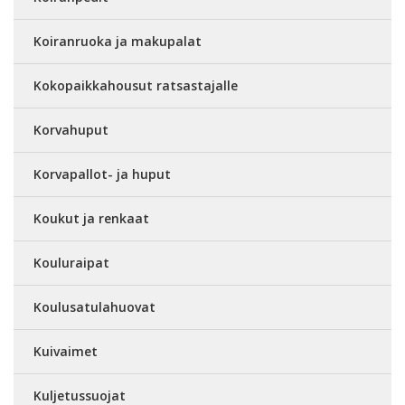
Koiranruoka ja makupalat
Kokopaikkahousut ratsastajalle
Korvahuput
Korvapallot- ja huput
Koukut ja renkaat
Kouluraipat
Koulusatulahuovat
Kuivaimet
Kuljetussuojat