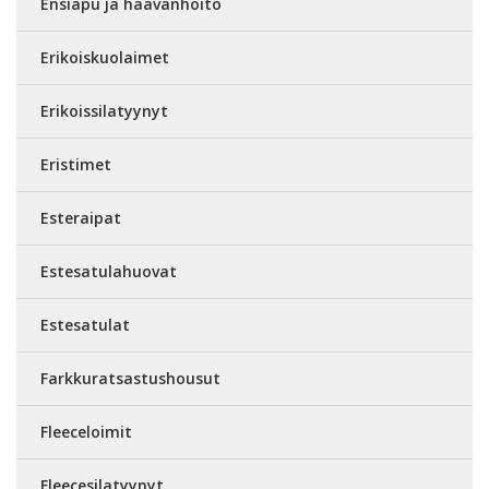
Ensiapu ja haavanhoito
Erikoiskuolaimet
Erikoissilatyynyt
Eristimet
Esteraipat
Estesatulahuovat
Estesatulat
Farkkuratsastushousut
Fleeceloimit
Fleecesilatyynyt