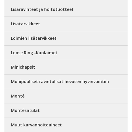
Lisäravinteet ja hoitotuotteet
Lisätarvikkeet
Loimien lisätarvikkeet
Loose Ring -Kuolaimet
Minichapsit
Monipuoliset ravintolisät hevosen hyvinvointiin
Monté
Montésatulat
Muut karvanhoitoaineet