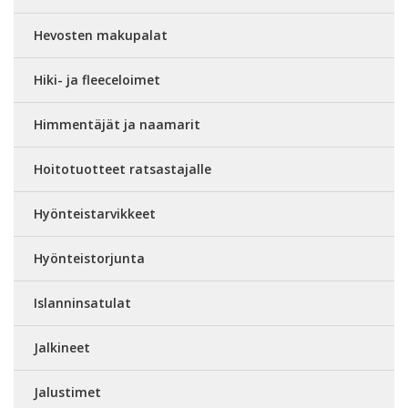
Hevosten makupalat
Hiki- ja fleeceloimet
Himmentäjät ja naamarit
Hoitotuotteet ratsastajalle
Hyönteistarvikkeet
Hyönteistorjunta
Islanninsatulat
Jalkineet
Jalustimet