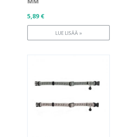
MM
5,89
€
LUE LISÄÄ »