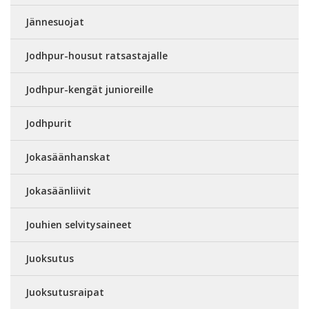
Jännesuojat
Jodhpur-housut ratsastajalle
Jodhpur-kengät junioreille
Jodhpurit
Jokasäänhanskat
Jokasäänliivit
Jouhien selvitysaineet
Juoksutus
Juoksutusraipat