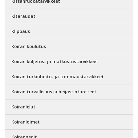
Kissanruokatarvikkeet
Kitaraudat
Klippaus
Koiran koulutus
Koiran kuljetus- ja matkustustarvikkeet
Koiran turkinhoito- ja trimmaustarvikkeet
Koiran turvallisuus ja heijastintuotteet
Koiranlelut
Koiranloimet
Koiranpedit