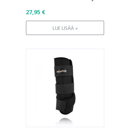
27,95
€
LUE LISÄÄ »