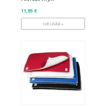
11,95
€
LUE LISÄÄ »