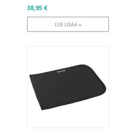
38,95
€
LUE LISÄÄ »