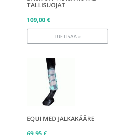
TALLISUOJAT
109,00
€
LUE LISÄÄ »
EQUI MED JALKAKÄÄRE
69,95
€