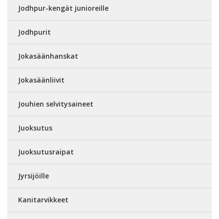
Jodhpur-kengät junioreille
Jodhpurit
Jokasäänhanskat
Jokasäänliivit
Jouhien selvitysaineet
Juoksutus
Juoksutusraipat
Jyrsijöille
Kanitarvikkeet