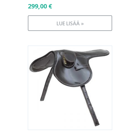
299,00
€
LUE LISÄÄ »