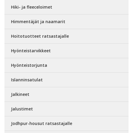
Hiki- ja fleeceloimet
Himmentäjät ja naamarit
Hoitotuotteet ratsastajalle
Hyönteistarvikkeet
Hyönteistorjunta
Islanninsatulat
Jalkineet
Jalustimet
Jodhpur-housut ratsastajalle