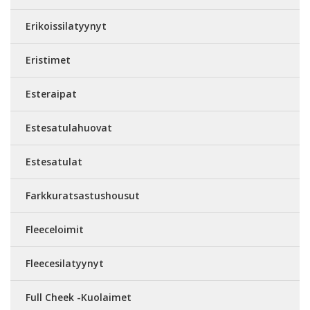
Erikoissilatyynyt
Eristimet
Esteraipat
Estesatulahuovat
Estesatulat
Farkkuratsastushousut
Fleeceloimit
Fleecesilatyynyt
Full Cheek -Kuolaimet