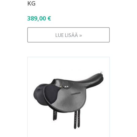
KG
389,00
€
LUE LISÄÄ »