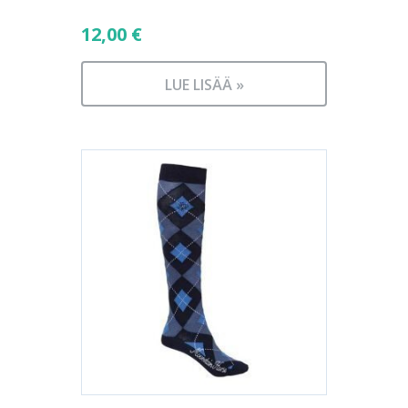
12,00
€
LUE LISÄÄ »