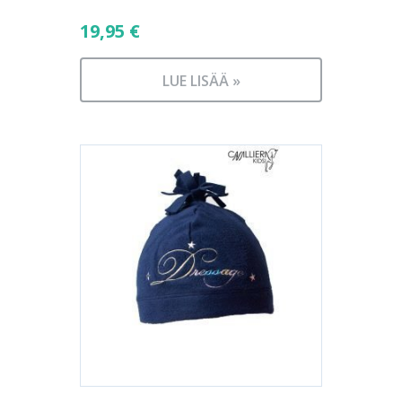
19,95
€
LUE LISÄÄ »