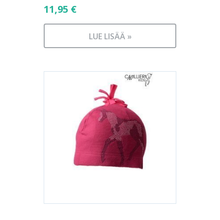
11,95
€
LUE LISÄÄ »