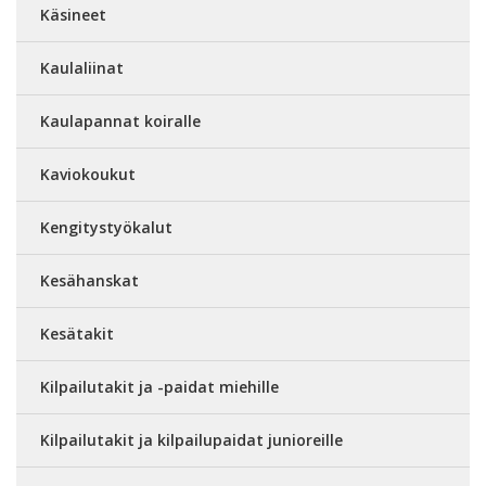
Käsineet
Kaulaliinat
Kaulapannat koiralle
Kaviokoukut
Kengitystyökalut
Kesähanskat
Kesätakit
Kilpailutakit ja -paidat miehille
Kilpailutakit ja kilpailupaidat junioreille