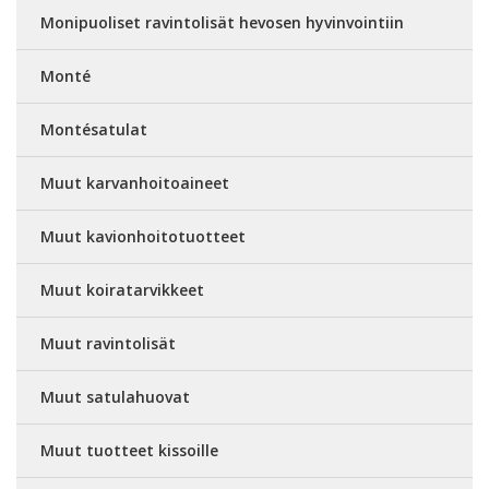
Monipuoliset ravintolisät hevosen hyvinvointiin
Monté
Montésatulat
Muut karvanhoitoaineet
Muut kavionhoitotuotteet
Muut koiratarvikkeet
Muut ravintolisät
Muut satulahuovat
Muut tuotteet kissoille