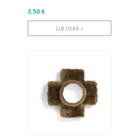
3,50
€
LUE LISÄÄ »