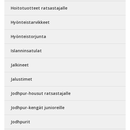
Hoitotuotteet ratsastajalle
Hyönteistarvikkeet
Hyönteistorjunta
Islanninsatulat
Jalkineet
Jalustimet
Jodhpur-housut ratsastajalle
Jodhpur-kengät junioreille
Jodhpurit