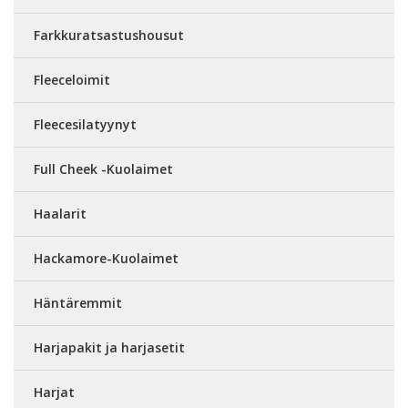
Farkkuratsastushousut
Fleeceloimit
Fleecesilatyynyt
Full Cheek -Kuolaimet
Haalarit
Hackamore-Kuolaimet
Häntäremmit
Harjapakit ja harjasetit
Harjat