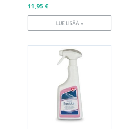
11,95
€
LUE LISÄÄ »