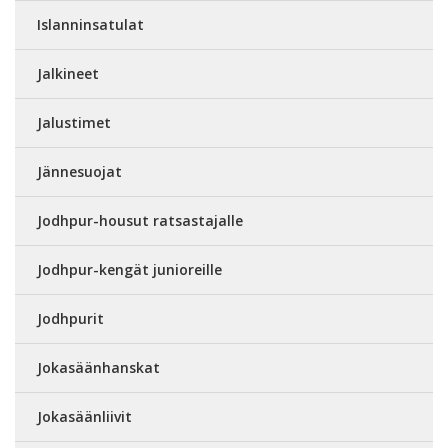
Islanninsatulat
Jalkineet
Jalustimet
Jännesuojat
Jodhpur-housut ratsastajalle
Jodhpur-kengät junioreille
Jodhpurit
Jokasäänhanskat
Jokasäänliivit