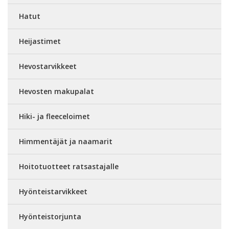
Hatut
Heijastimet
Hevostarvikkeet
Hevosten makupalat
Hiki- ja fleeceloimet
Himmentäjät ja naamarit
Hoitotuotteet ratsastajalle
Hyönteistarvikkeet
Hyönteistorjunta