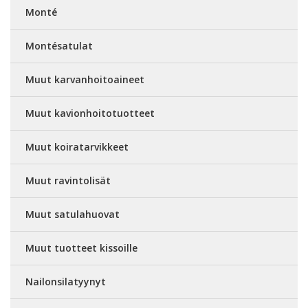
Monté
Montésatulat
Muut karvanhoitoaineet
Muut kavionhoitotuotteet
Muut koiratarvikkeet
Muut ravintolisät
Muut satulahuovat
Muut tuotteet kissoille
Nailonsilatyynyt