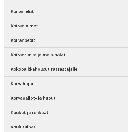
Koiranlelut
Koiranloimet
Koiranpedit
Koiranruoka ja makupalat
Kokopaikkahousut ratsastajalle
Korvahuput
Korvapallot- ja huput
Koukut ja renkaat
Kouluraipat