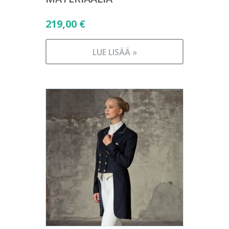
219,00
€
LUE LISÄÄ »