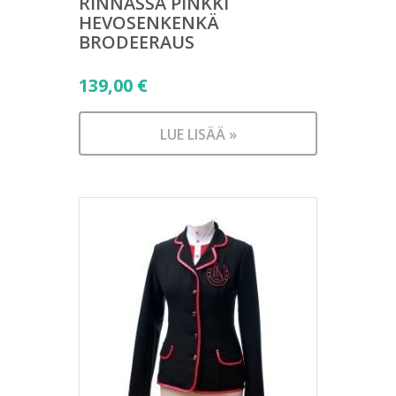
RINNASSA PINKKI
HEVOSENKENKÄ
BRODEERAUS
139,00
€
LUE LISÄÄ »