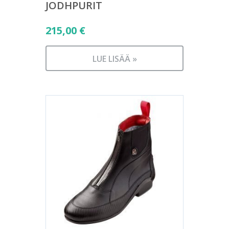
JODHPURIT
215,00
€
LUE LISÄÄ »