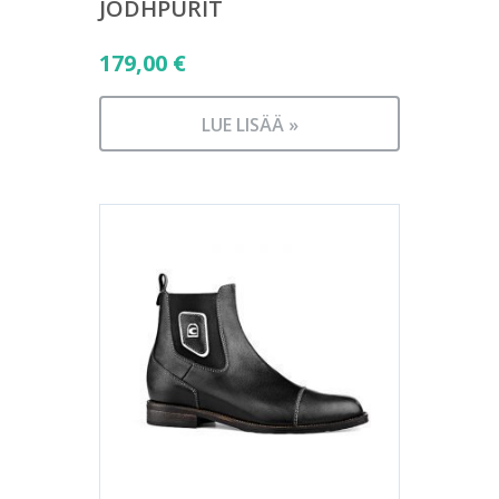
JODHPURIT
179,00
€
LUE LISÄÄ »