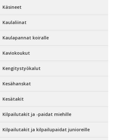
Käsineet
Kaulaliinat
Kaulapannat koiralle
Kaviokoukut
Kengitystyökalut
Kesähanskat
Kesätakit
Kilpailutakit ja -paidat miehille
Kilpailutakit ja kilpailupaidat junioreille