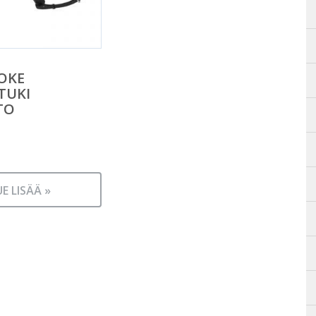
OKE
TUKI
TO
UE LISÄÄ »