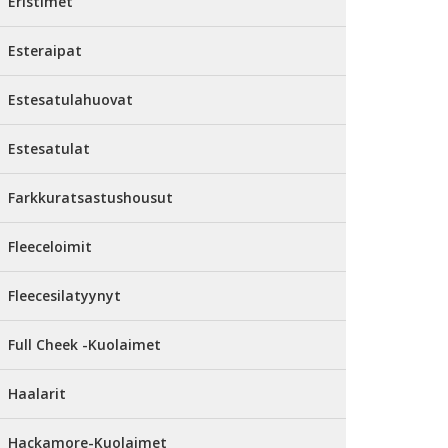
Eristimet
Esteraipat
Estesatulahuovat
Estesatulat
Farkkuratsastushousut
Fleeceloimit
Fleecesilatyynyt
Full Cheek -Kuolaimet
Haalarit
Hackamore-Kuolaimet