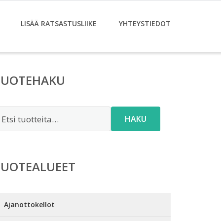
LISÄÄ RATSASTUSLIIKE
YHTEYSTIEDOT
TUOTEHAKU
tsi:
HAKU
TUOTEALUEET
Ajanottokellot