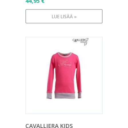
44,95
€
LUE LISÄÄ »
CAVALLIERA KIDS