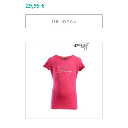
29,95
€
LUE LISÄÄ »