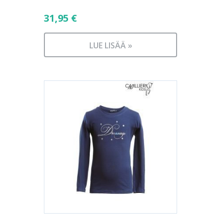
31,95
€
LUE LISÄÄ »