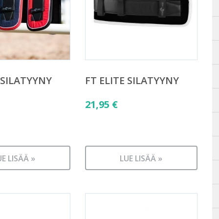
 SILATYYNY
FT ELITE SILATYYNY
21,95
€
UE LISÄÄ »
LUE LISÄÄ »