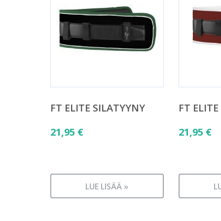
FT ELITE SILATYYNY
FT ELITE
21,95
€
21,95
€
LUE LISÄÄ »
L