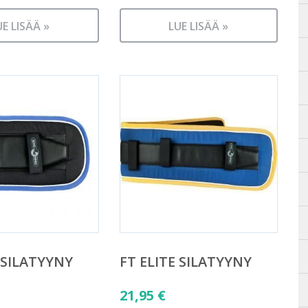
UE LISÄÄ »
LUE LISÄÄ »
 SILATYYNY
FT ELITE SILATYYNY
21,95
€