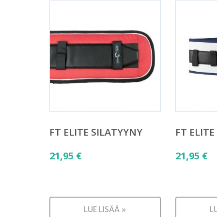
FT ELITE SILATYYNY
FT ELITE
21,95
€
21,95
€
LUE LISÄÄ »
L