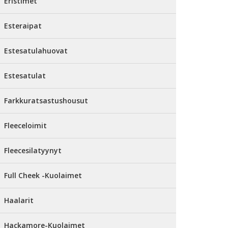
Eristimet
Esteraipat
Estesatulahuovat
Estesatulat
Farkkuratsastushousut
Fleeceloimit
Fleecesilatyynyt
Full Cheek -Kuolaimet
Haalarit
Hackamore-Kuolaimet