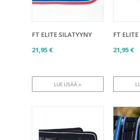
FT ELITE SILATYYNY
FT ELITE
21,95
€
21,95
€
LUE LISÄÄ »
L