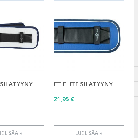
 SILATYYNY
FT ELITE SILATYYNY
21,95
€
UE LISÄÄ »
LUE LISÄÄ »