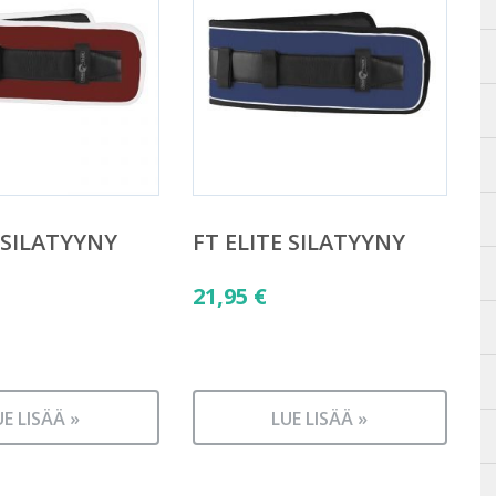
 SILATYYNY
FT ELITE SILATYYNY
21,95
€
UE LISÄÄ »
LUE LISÄÄ »