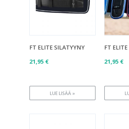
FT ELITE SILATYYNY
FT ELITE
21,95
€
21,95
€
LUE LISÄÄ »
L