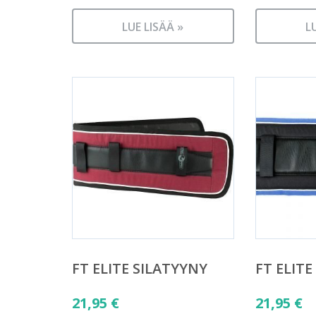
LUE LISÄÄ »
L
FT ELITE SILATYYNY
FT ELITE
21,95
€
21,95
€