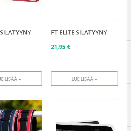
 SILATYYNY
FT ELITE SILATYYNY
21,95
€
UE LISÄÄ »
LUE LISÄÄ »