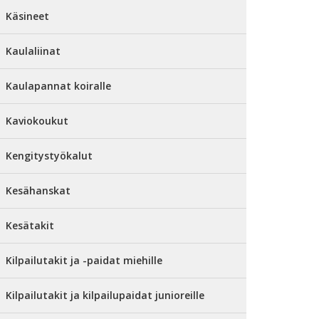
Käsineet
Kaulaliinat
Kaulapannat koiralle
Kaviokoukut
Kengitystyökalut
Kesähanskat
Kesätakit
Kilpailutakit ja -paidat miehille
Kilpailutakit ja kilpailupaidat junioreille