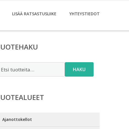
LISÄÄ RATSASTUSLIIKE
YHTEYSTIEDOT
TUOTEHAKU
tsi:
HAKU
TUOTEALUEET
Ajanottokellot