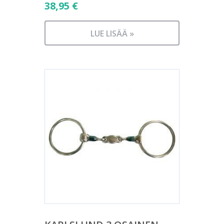
38,95
€
LUE LISÄÄ »