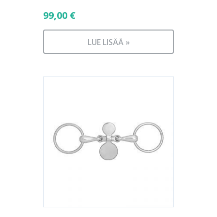
99,00
€
LUE LISÄÄ »