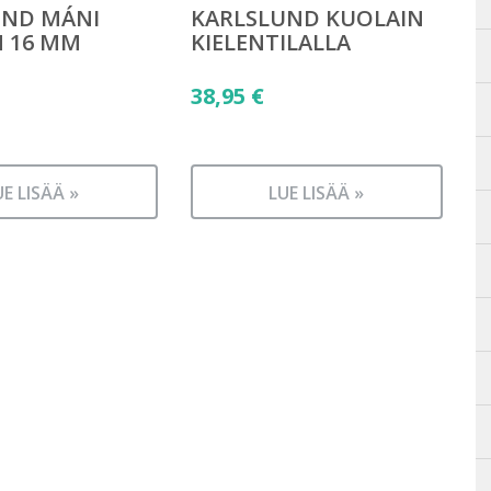
UND MÁNI
KARLSLUND KUOLAIN
N 16 MM
KIELENTILALLA
38,95
€
UE LISÄÄ »
LUE LISÄÄ »