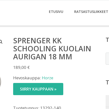
ETUSIVU
RATSASTUSLIIKKEET
SPRENGER KK
SCHOOLING KUOLAIN
AURIGAN 18 MM
E
189,00
€
Hevoskauppa:
Horze
SIIRRY KAUPPAAN »
Tuotetunnus:
13292-140