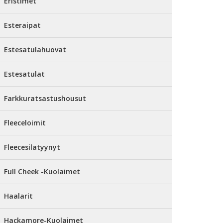
Eristimet
Esteraipat
Estesatulahuovat
Estesatulat
Farkkuratsastushousut
Fleeceloimit
Fleecesilatyynyt
Full Cheek -Kuolaimet
Haalarit
Hackamore-Kuolaimet