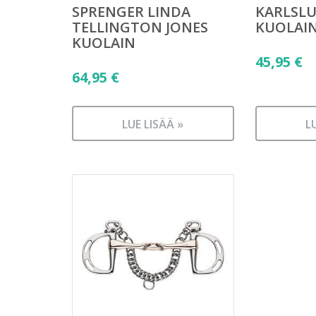
SPRENGER LINDA
KARLSL
TELLINGTON JONES
KUOLAI
KUOLAIN
45,95
€
64,95
€
LUE LISÄÄ »
L