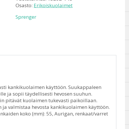
Osasto:
Erikoiskuolaimet
Sprenger
vasti kankikuolaimen käyttöön. Suukappaleen
lle ja sopii täydellisesti hevosen suuhun.
iin pitävät kuolaimen tukevasti paikoillaan.
n ja valmistaa hevosta kankikuolaimen käyttöön.
Renkaiden koko (mm): 55, Aurigan, renkaat/varret