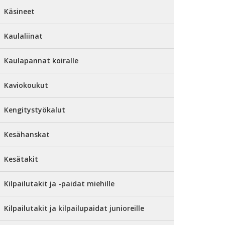
Käsineet
Kaulaliinat
Kaulapannat koiralle
Kaviokoukut
Kengitystyökalut
Kesähanskat
Kesätakit
Kilpailutakit ja -paidat miehille
Kilpailutakit ja kilpailupaidat junioreille