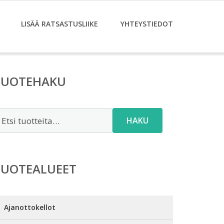
LISÄÄ RATSASTUSLIIKE
YHTEYSTIEDOT
TUOTEHAKU
tsi:
HAKU
TUOTEALUEET
Ajanottokellot