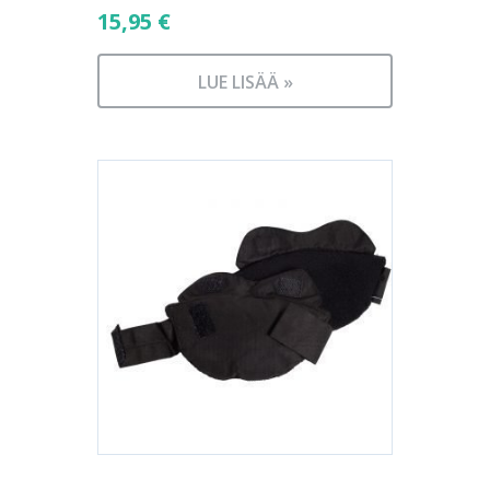
15,95
€
LUE LISÄÄ »