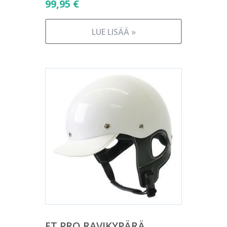
99,95
€
LUE LISÄÄ »
FT PRO RAVIKYPÄRÄ