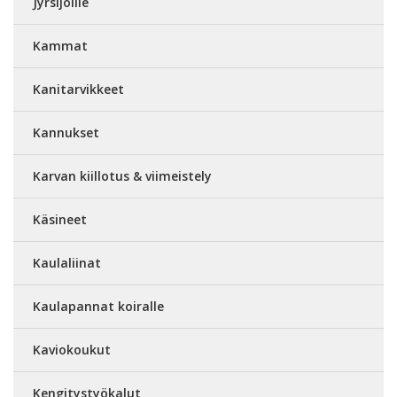
Jyrsijöille
Kammat
Kanitarvikkeet
Kannukset
Karvan kiillotus & viimeistely
Käsineet
Kaulaliinat
Kaulapannat koiralle
Kaviokoukut
Kengitystyökalut