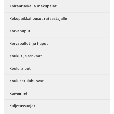
Koiranruoka ja makupalat
Kokopaikkahousut ratsastajalle
Korvahuput
Korvapallot- ja huput
Koukut ja renkaat
Kouluraipat
Koulusatulahuovat
Kuivaimet
Kuljetussuojat