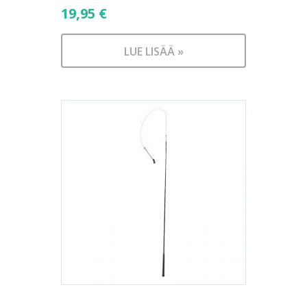
19,95
€
LUE LISÄÄ »