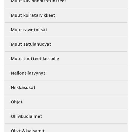
Muut kavionhoitotuotteet
Muut koiratarvikkeet
Muut ravintolisät
Muut satulahuovat
Muut tuotteet kissoille
Nailonsilatyynyt
Nilkkasukat
Ohjat
Oliivikuolaimet
Öljyt & balsamit