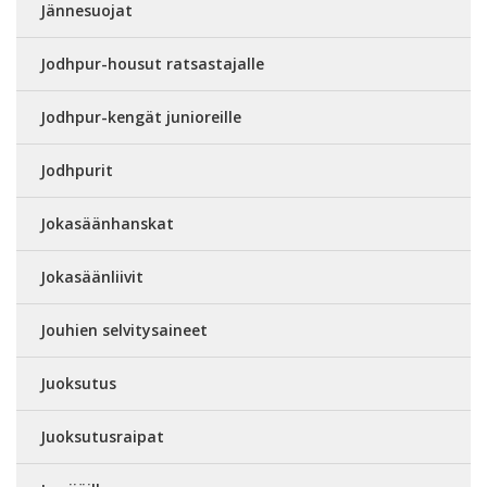
Jännesuojat
Jodhpur-housut ratsastajalle
Jodhpur-kengät junioreille
Jodhpurit
Jokasäänhanskat
Jokasäänliivit
Jouhien selvitysaineet
Juoksutus
Juoksutusraipat